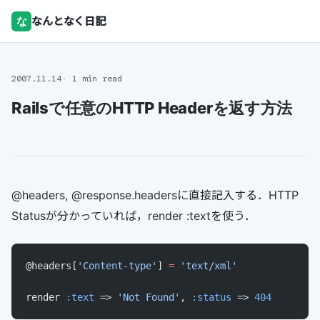
な
なんとなく日記
2007.11.14
1 min read
Railsで任意のHTTP Headerを返す方法
@headers, @response.headersに直接記入する．HTTP
Statusが分かっていれば，render :textを使う．
@headers[
'Content-type'
] 
=
 'text/xml'
render 
:text
 => 
'Not Found'
, 
:status
 => 
404