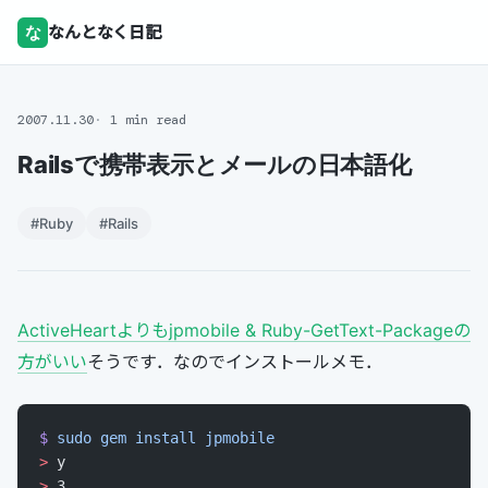
な
なんとなく日記
2007.11.30
1 min read
Railsで携帯表示とメールの日本語化
#Ruby
#Rails
ActiveHeartよりもjpmobile & Ruby-GetText-Packageの
方がいい
そうです．なのでインストールメモ．
$
 sudo
 gem
 install
 jpmobile
>
 y
>
 3