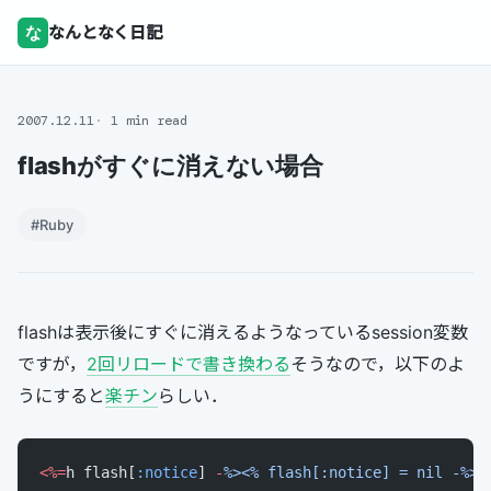
な
なんとなく日記
2007.12.11
1 min read
flashがすぐに消えない場合
#Ruby
flashは表示後にすぐに消えるようなっているsession変数
ですが，
2回リロードで書き換わる
そうなので，以下のよ
うにすると
楽チン
らしい．
<%=
h flash[
:notice
] 
-
%><% flash[:notice] = nil -%>