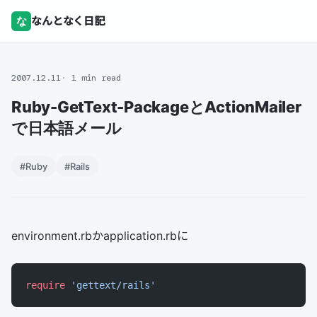
な
なんとなく日記
2007.12.11
1 min read
Ruby-GetText-PackageとActionMailer
で日本語メール
#Ruby
#Rails
environment.rbかapplication.rbに
require
 'gettext/rails'