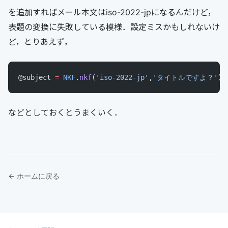
を追加すればメール本文はiso-2022-jpになるんだけど，
表題の変換に失敗している模様．設定ミスかもしれないけ
ど，とりあえず，
@subject 
=
 NKF
.
nkf
(
'iso-2022-jp'
,
'タイトルですよ？'
)
などとしておくとうまくいく．
← ホームに戻る