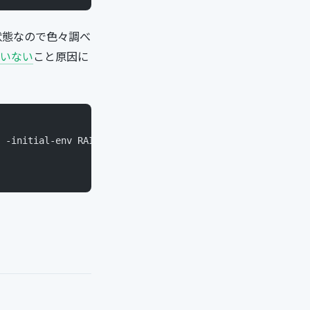
状態なので色々調べ
していない
こと原因に
 -initial-env RAILS_ENV=development -startDelay 30