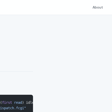
About
(
first
 read
) idle timeout (
30
 sec
)
ispatch.fcgi"