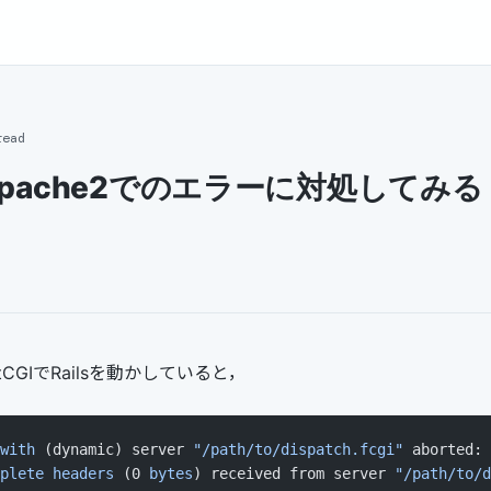
read
i+apache2でのエラーに対処してみる
FastCGIでRailsを動かしていると，
with
 (dynamic) server 
"/path/to/dispatch.fcgi"
 aborted: 
plete
 headers
 (0 
bytes
) received from server 
"/path/to/d