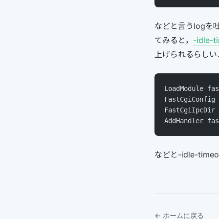
などと言うlog
てみると，
-idle
上げられるらしい．
LoadModule fas
FastCgiConfig 
FastCgiIpcDir 
AddHandler fas
などと-idle-t
← ホームに戻る