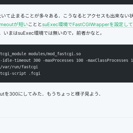
を吐いて止まることが多々ある．こうなるとアクセスも出来ない
-timeoutが短い
ことと
suExec環境でFastCGIWrapperを設定
いまはsuExec環境では無いので，前者かなと，
tcgi_module modules/mod_fastcgi.so
-idle-timeout 300 -maxProcesses 100 -maxClassProcesses 1
/var/run/fastcgi
tcgi-script .fcgi
imeoutを300にしてみた．もうちょっと様子見よう．