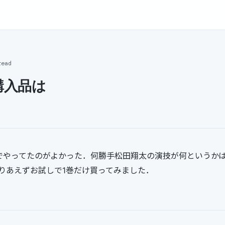
read
購入品は
でやってたのがよかった．何勝手松田翔太の演技が何というか
りあえずお試しで1巻だけ買ってみました．