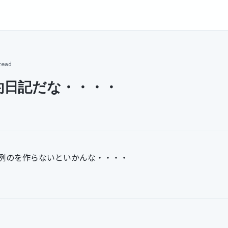
read
約日記だな・・・・
例のを作らないといかんな・・・・