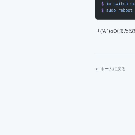
$
 im-switch
 sc
$
 sudo
 reboot
「(‘A`)oO(
← ホームに戻る