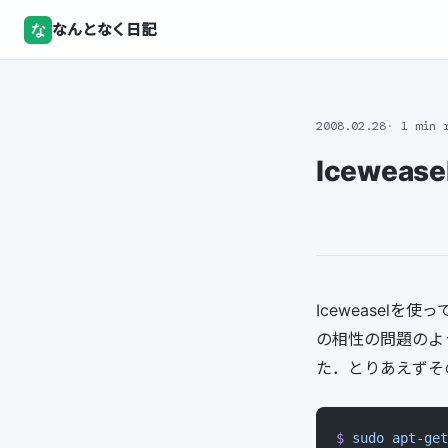
な
なんとなく日記
2008.02.28
1 min 
Icewea
Iceweasel
の相性の問題のよう
た．とりあえずそ
$
 sudo
 apt-get