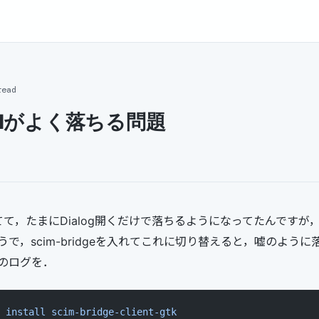
read
selがよく落ちる問題
を使ってて，たまにDialog開くだけで落ちるようになってたんですが
で，scim-bridgeを入れてこれに切り替えると，嘘のよう
のログを．
 install
 scim-bridge-client-gtk