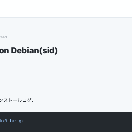
read
on Debian(sid)
ンストールログ．
kx3.tar.gz