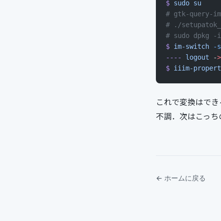
$
 sudo
 su
# gtk-query-im
# ./setupatok_
# sudo dpkg -i
$
 im-switch
 -s
----
 logout
 -
>
$
 iiim-propert
これで変換はでき
不調．次はこっち
← ホームに戻る