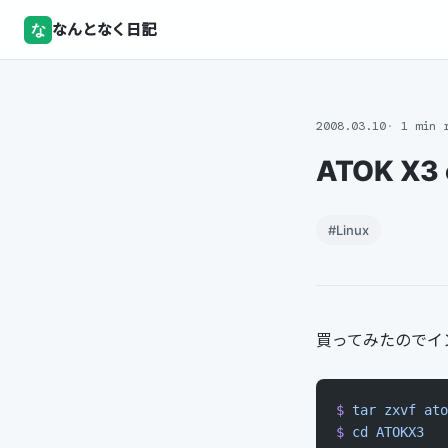
な
なんとなく日記
2008.03.10
1 min 
ATOK X3 
#Linux
買ってみたのでイ
$
 tar
 zxvf
 ato
$
 cd
 ATOKX3