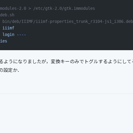
modules-2.0 > /etc/gtk-2.0/gtk.immodules
deb.sh
 bin/deb/IIIMF/iiimf-properties_trunk_r3104-js1_i386.deb
 iiimf
 login
 ----
ies
るようになりましたが，変換キーのみでトグルするようにしてるん
の設定か．