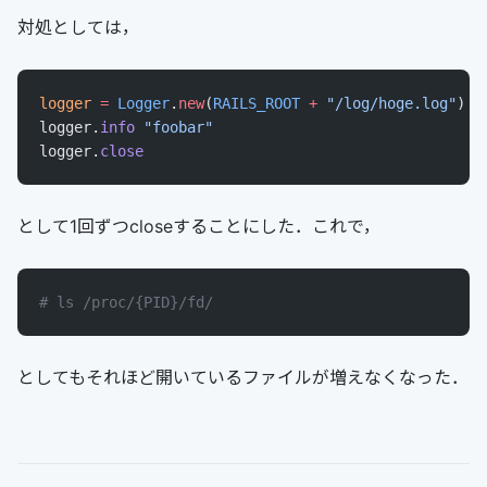
対処としては，
logger
 =
 Logger
.
new
(
RAILS_ROOT
 +
 "/log/hoge.log"
)
logger.
info
 "foobar"
logger.
close
として1回ずつcloseすることにした．これで，
# ls /proc/{PID}/fd/
としてもそれほど開いているファイルが増えなくなった．