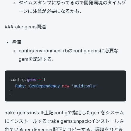
タイムスタンプになってるので開発環境のタイムゾ
ーンに注意が必要になるかも．
###rake gems関連
準備
config/environment.rbのconfig.gemsに必要な
gemを記述する．
config.
gems
 =
 [
  Ruby
::
GemDependency
.
new
 'uuidtools'
]
:rake gems:install:上記configで指定したgemをシステム
にインストールする :rake gems:unpack:インストールさ
れているgemをvender配下にコピーする．環境をひとま