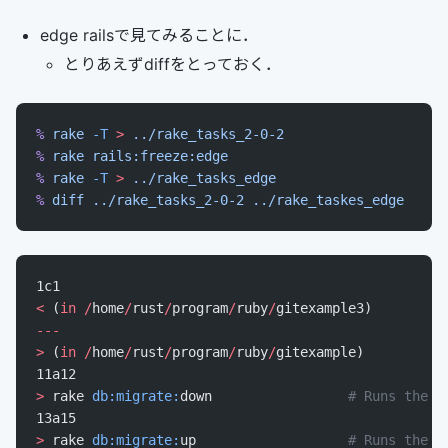
edge railsで見てみることに．
とりあえずdiffをとっておく．
%
 rake
 -T
 >
 ../rake_tasks_2-0-2
%
 rake
 rails:freeze:edge
%
 rake
 -T
 >
 ../rake_tasks_edge
%
 diff
 ../rake_tasks_2-0-2
 ../rake_taskes_edge
1c1
<
 (
in
 /
home
/
rust
/
program
/
ruby
/
gitexample3)
---
>
 (
in
 /
home
/
rust
/
program
/
ruby
/
gitexample)
11a12
>
 rake 
db:migrate:
down                 
# Runs the "
13a15
>
 rake 
db:migrate:
up                   
# Runs the "