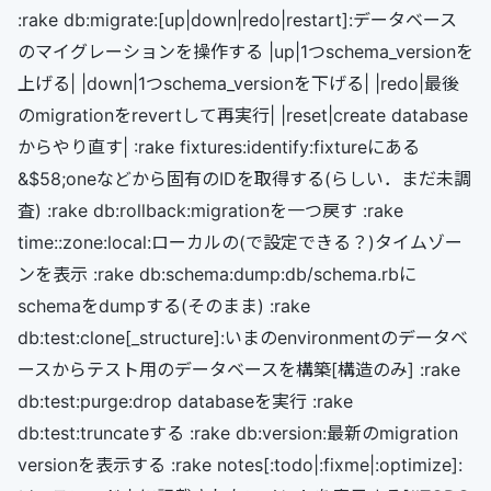
:rake db:migrate:[up|down|redo|restart]:データベース
のマイグレーションを操作する |up|1つschema_versionを
上げる| |down|1つschema_versionを下げる| |redo|最後
のmigrationをrevertして再実行| |reset|create database
からやり直す| :rake fixtures:identify:fixtureにある
&$58;oneなどから固有のIDを取得する(らしい．まだ未調
査) :rake db:rollback:migrationを一つ戻す :rake
time::zone:local:ローカルの(で設定できる？)タイムゾー
ンを表示 :rake db:schema:dump:db/schema.rbに
schemaをdumpする(そのまま) :rake
db:test:clone[_structure]:いまのenvironmentのデータベ
ースからテスト用のデータベースを構築[構造のみ] :rake
db:test:purge:drop databaseを実行 :rake
db:test:truncateする :rake db:version:最新のmigration
versionを表示する :rake notes[:todo|:fixme|:optimize]: