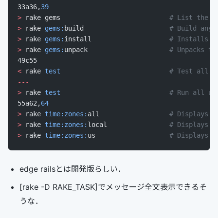
33a36,
39
>
 rake gems                            
# List the g
>
 rake 
gems:
build                      
# Build any 
>
 rake 
gems:
install                    
# Installs a
>
 rake 
gems:
unpack                     
# Unpacks th
49c55
<
 rake 
test
                            # Test all u
---
>
 rake 
test
                            # Run all un
55a62,
64
>
 rake 
time:zones:
all                  
# Displays n
>
 rake 
time:zones:
local                
# Displays n
>
 rake 
time:zones:
us                   
# Displays n
edge railsとは開発版らしい．
[rake -D RAKE_TASK]でメッセージ全文表示できるそ
うな．