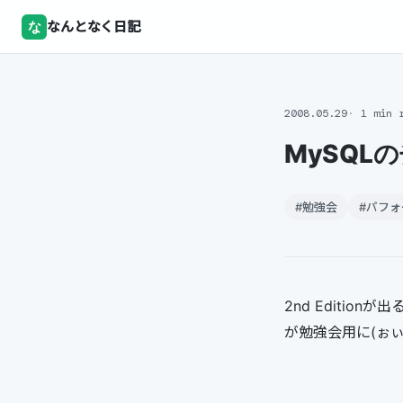
な
なんとなく日記
2008.05.29
1 min 
MySQ
#勉強会
#パフ
2nd Editio
が勉強会用に(ぉ