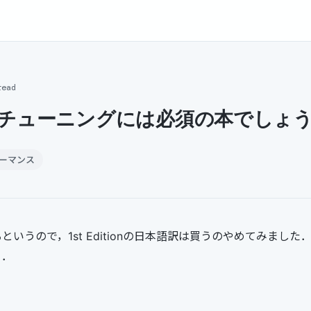
read
Lのチューニングには必須の本でしょ
ォーマンス
nが出るというので，1st Editionの日本語訳は買うのやめてみま
ぃ．