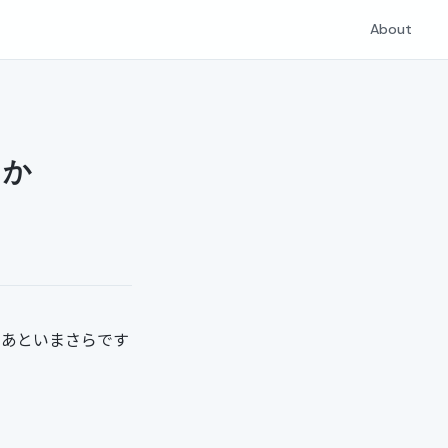
About
うか
した．あといまさらです