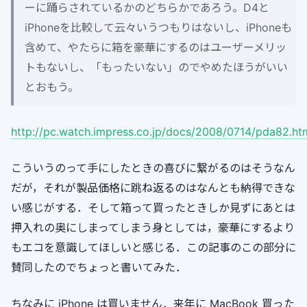
ーに踊らされているかのどちらかであろう。D4と
iPhoneを比較して云々いうつもりはないし、iPhoneも
含めて、やたらに箱を豪華にするのはユーザーメリッ
トもないし、「もったいない」のでやめたほうがいい
とおもう。
http://pc.watch.impress.co.jp/docs/2008/0714/pda82.ht
こういうのって手にしたときの喜びに繋がるのはそうなん
だが，それが製品価格に跳ね返るのはなんとも納得できな
い感じがする．そして箱って買ったときしか見ずにあとは
押入れの奥にしまってしまう身としては，豪華にするより
もエコを意識してほしいと感じる．この記事のこの部分に
賛同したのでちょっと書いてみた．
ちなみに iPhone は買いません．来年に MacBook 買った