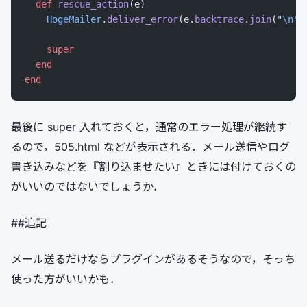
  def
 rescue_action
(e)
    HogeMailer
.
deliver_error
(e.
backtrace
.
join
(
"
\n
"
)
    super
  end
end
最後に super 入れておくと，通常のエラー処理が継続す
るので，505.html などが表示される．メール送信やログ
書き込みなどを『割り込ませたい』ときには付けておくの
がいいのではないでしょうか．
##追記
メール送るだけならプラグインがあるそうなので，そっち
使った方がいいかも．