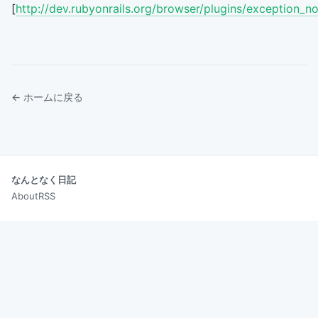
[
http://dev.rubyonrails.org/browser/plugins/exception_n
← ホームに戻る
なんとなく日記
About
RSS