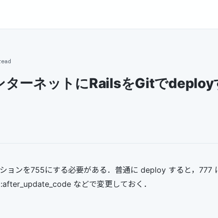
read
ターネットにRailsをGitでdeplo
ミッションを755にする必要がある．普通に deploy すると，77
fter_update_code などで変更しておく．