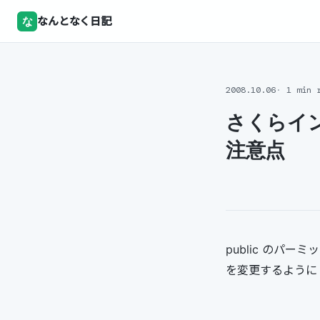
な
なんとなく日記
2008.10.06
1 min 
さくらイン
注意点
public のパー
を変更するように :a