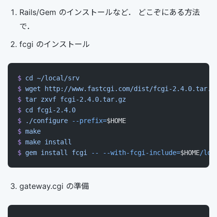
Rails/Gem のインストールなど． どこぞにある方法
で．
fcgi のインストール
$
 cd
 ~/local/srv
$
 wget
 http://www.fastcgi.com/dist/fcgi-2.4.0.tar.g
$
 tar
 zxvf
 fcgi-2.4.0.tar.gz
$
 cd
 fcgi-2.4.0
$
 ./configure
 --prefix=
$HOME
$
 make
$
 make
 install
$
 gem
 install
 fcgi
 --
 --with-fcgi-include=
$HOME
/loc
gateway.cgi の準備