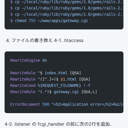
$
 cp
 ~/local/ruby/lib/ruby/gems/1.8/gems/rails-2.1.
$
 cp
 ~/local/ruby/lib/ruby/gems/1.8/gems/rails-2.1.
$
 cp
 ~/local/ruby/lib/ruby/gems/1.8/gems/rails-2.1.
$
 chmod
 755
 ~/www/apps/gateway.cgi
ファイルの書き換え 4-1. .htaccess
RewriteEngine
 On
RewriteRule
 ^
$ 
index.html
 [QSA]
RewriteRule
 ^
([^.]+)$ 
$1
.html
 [QSA]
RewriteCond
 %{REQUEST_FILENAME}
 !-f
RewriteRule
 ^
(
.
*
)$ 
gateway.cgi
 [QSA,L]
ErrorDocument
 500
 "<h2>Application error</h2>Rails 
4-2. listener の fcgi_handler の前に次の2行を追加．