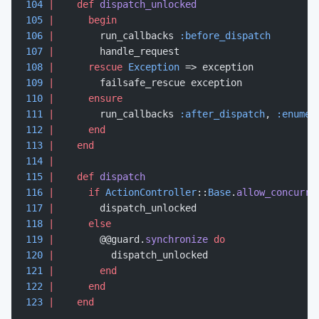
104
 |
    def
 dispatch_unlocked
105
 |
      begin
106
 |
        run_callbacks 
:before_dispatch
107
 |
        handle_request
108
 |
      rescue
 Exception
 => exception
109
 |
        failsafe_rescue exception
110
 |
      ensure
111
 |
        run_callbacks 
:after_dispatch
, 
:enumer
112
 |
      end
113
 |
    end
114
 |
115
 |
    def
 dispatch
116
 |
      if
 ActionController
::
Base
.
allow_concurre
117
 |
        dispatch_unlocked
118
 |
      else
119
 |
        @@guard.
synchronize
 do
120
 |
          dispatch_unlocked
121
 |
        end
122
 |
      end
123
 |
    end