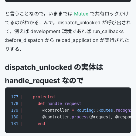
と言うことなので，いままでは
Mutex
で共有ロックかけ
てるのがわかる．んで，dispatch_unlocked が呼び出され
て，例えば development 環境であれば run_callbacks
:before_dispatch から reload_application が実行された
りする．
dispatch_unlocked の実体は
handle_request なので
177
 |
    protected
178
 |
      def
 handle_request
179
 |
        @controller 
=
 Routing
::
Routes
.
recogniz
180
 |
        @controller.
process
(@request, @respons
181
 |
      end