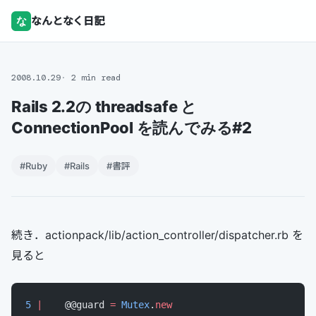
な
なんとなく日記
2008.10.29
2 min read
Rails 2.2の threadsafe と
ConnectionPool を読んでみる#2
#Ruby
#Rails
#書評
続き．actionpack/lib/action_controller/dispatcher.rb を
見ると
5
 |
    @@guard 
=
 Mutex
.
new