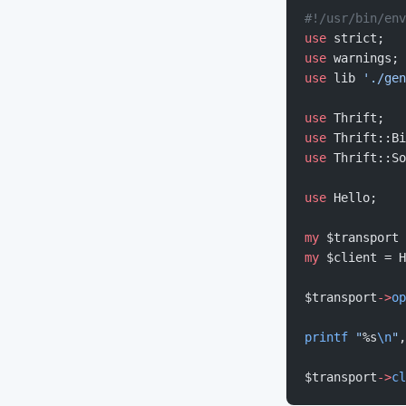
#!/usr/bin/env
use
 strict;
use
 warnings;
use
 lib 
'./gen
use
 Thrift;
use
 Thrift::Bi
use
 Thrift::So
use
 Hello;
my
 $transport 
my
 $client = H
$transport
->
op
printf
 "
%s
\n
"
,
$transport
->
cl