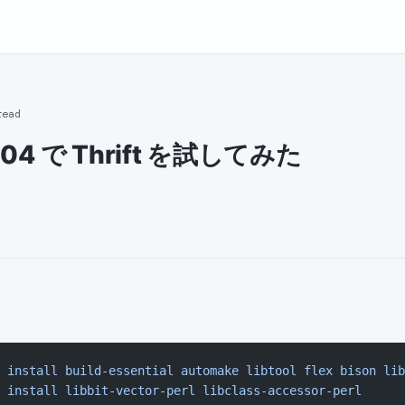
read
8.04 で Thrift を試してみた
 install
 build-essential
 automake
 libtool
 flex
 bison
 lib
 install
 libbit-vector-perl
 libclass-accessor-perl