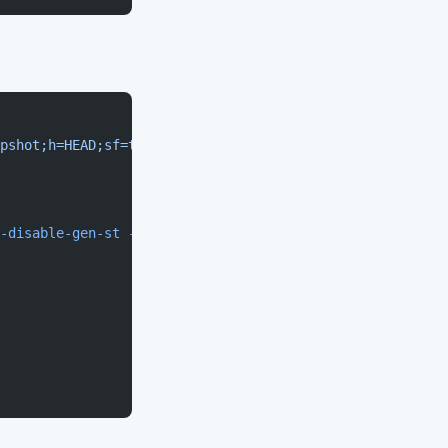
pshot;h=HEAD;sf=tgz"
-disable-gen-st
 --disable-gen-ocaml
 --disable-gen-cocoa