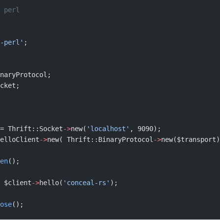
 perl
-perl'
;
naryProtocol;
cket;
= Thrift::Socket
->
new(
'localhost'
, 9090);
elloClient
->
new( Thrift::BinaryProtocol
->
new($transport)
en
();
 $client
->
hello(
'conceal-rs'
);
ose
();