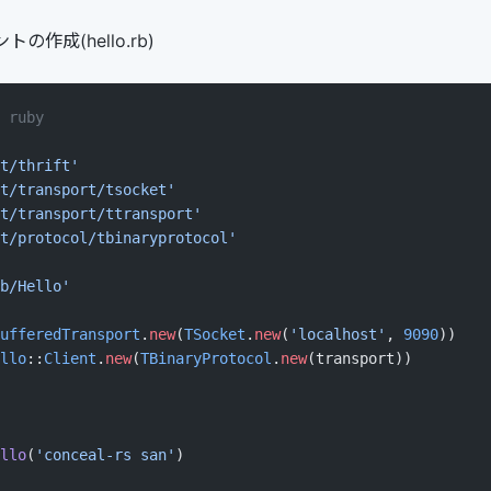
トの作成(hello.rb)
 ruby
t/thrift'
t/transport/tsocket'
t/transport/ttransport'
t/protocol/tbinaryprotocol'
b/Hello'
ufferedTransport
.
new
(
TSocket
.
new
(
'localhost'
, 
9090
))
llo
::
Client
.
new
(
TBinaryProtocol
.
new
(transport))
llo
(
'conceal-rs san'
)