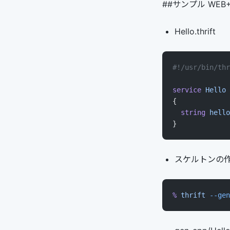
##サンプル WEB
Hello.thrift
#!/usr/bin/thr
service
 Hello
{
  string
 hello
}
スケルトンの
%
 thrift
 --gen