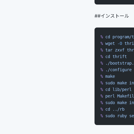
##インストール
%
 cd
 program/t
%
 wget
 -O
 thri
%
 tar
 zxvf
 thr
%
 cd
 thrift
%
 ./bootstrap.
%
 ./configure
 
%
 make
%
 sudo
 make
 in
%
 cd
 lib/perl
%
 perl
 Makefil
%
 sudo
 make
 in
%
 cd
 ../rb
%
 sudo
 ruby
 se