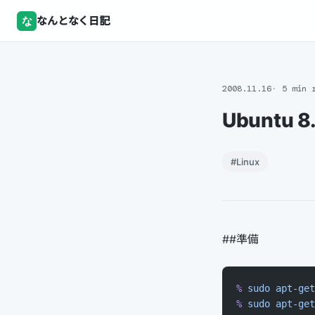
な
なんとなく日記
2008.11.16
5 min 
Ubuntu 
#Linux
##準備
%
 sudo
 apt-get
%
 sudo
 apt-get