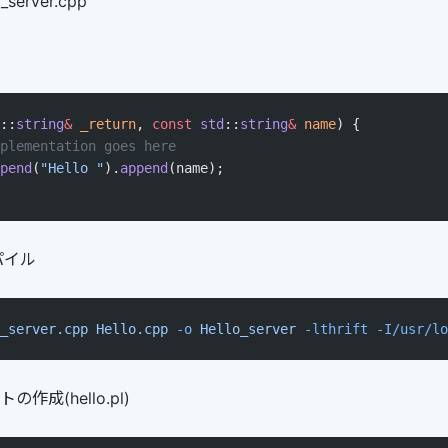
_server.cpp
::
string
&
 _return
, 
const
 std
::
string
&
 name
) {
plementation goes here
pend
(
"Hello "
).
append
(name);
パイル
_server.cpp
 Hello.cpp
 -o
 Hello_server
 -lthrift
 -I/usr/lo
の作成(hello.pl)