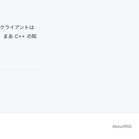
，クライアントは
．まあ C++ の知
About
RSS