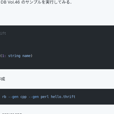
+DB Vol.46 のサンプルを実行してみる．
ift
(
1:
 string
 name
)
作成
 rb
 --gen
 cpp
 --gen
 perl
 hello.thrift