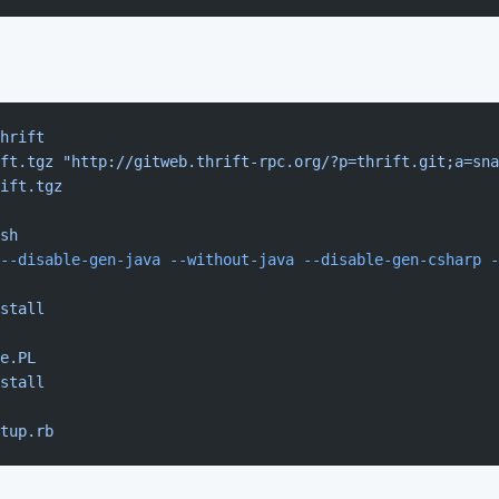
hrift
ft.tgz
 "http://gitweb.thrift-rpc.org/?p=thrift.git;a=sna
ift.tgz
sh
--disable-gen-java
 --without-java
 --disable-gen-csharp
 -
stall
e.PL
stall
tup.rb