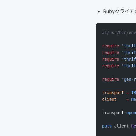
Rubyクライアン
#!/usr/bin/env
require
 'thrif
require
 'thrif
require
 'thrif
require
 'thrif
require
 'gen-r
transport
 =
 TB
client
    =
 He
transport.
open
puts
 client.
he