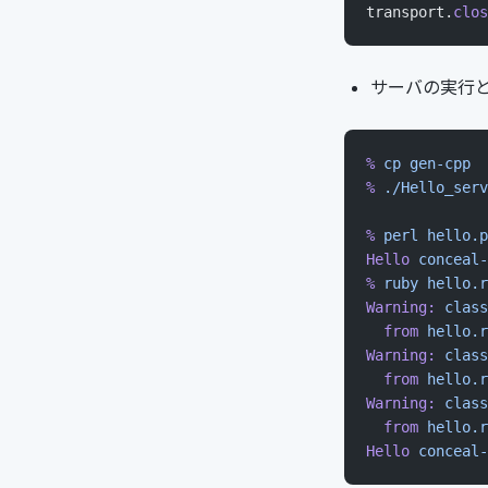
transport.
clos
サーバの実行
%
 cp
 gen-cpp
%
 ./Hello_serv
%
 perl
 hello.p
Hello
 conceal-
%
 ruby
 hello.r
Warning:
 class
  from
 hello.r
Warning:
 class
  from
 hello.r
Warning:
 class
  from
 hello.r
Hello
 conceal-