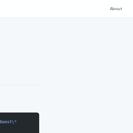
About
boost
\*