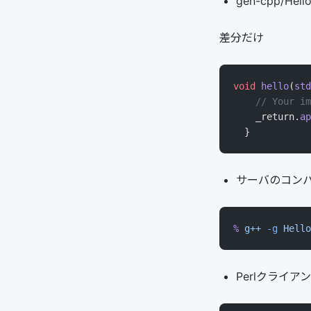
gen-cpp/Hello
差分だけ
void
 hello
(
std
    // Your im
    _return.
ap
  }
サーバのコン
%
 g++
 -g
 Hello
Perlクライアント