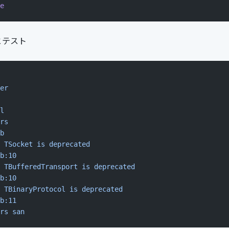
e
とテスト
er
l
rs
b
 TSocket
 is
 deprecated
b:10
 TBufferedTransport
 is
 deprecated
b:10
 TBinaryProtocol
 is
 deprecated
b:11
rs
 san