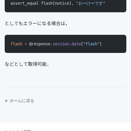
assert_equal flash[notice], 
"おーけーです"
としてもエラーになる場合は，
flash
 =
 @response.
session
.
data
[
"flash"
]
などとして取得可能．
← ホームに戻る