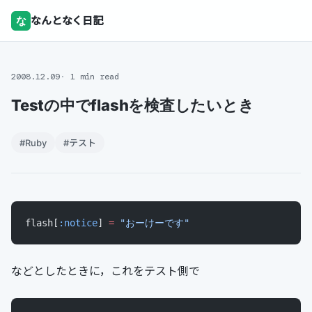
な
なんとなく日記
2008.12.09
1 min read
Testの中でflashを検査したいとき
#Ruby
#テスト
flash[
:notice
] 
=
 "おーけーです"
などとしたときに，これをテスト側で