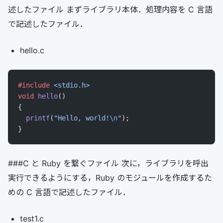
述したファイル まずライブラリ本体．処理内容を C 言語
で記述したファイル．
hello.c
#include
 <stdio.h>
void
 hello
()
{
  printf
(
"Hello, world!
\n
"
);
}
###C と Ruby を繋ぐファイル 次に，ライブラリを呼出
実行できるようにする，Ruby のモジュールを作成するた
めの C 言語で記述したファイル．
test1.c