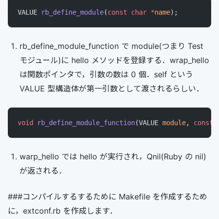
VALUE 
rb_define_module
(
const
 char
 *
name
);
rb_define_module_function で module(つまり Test
モジュール)に hello メソッドを登録する．wrap_hello
は関数ポインタで，引数の数は 0 個．self という
VALUE 型構造体が第一引数として渡されるらしい．
void
 rb_define_module_function
(VALUE 
module
, 
const
 
warp_hello では hello が実行され，Qnil(Ruby の nil)
が返される．
###コンパイルするするために Makefile を作成するため
に，extconf.rb を作成します．