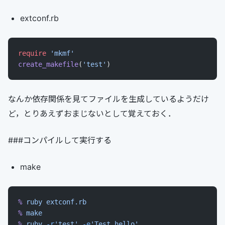
extconf.rb
require
 'mkmf'
create_makefile
(
'test'
)
なんか依存関係を見てファイルを生成しているようだけ
ど，とりあえずおまじないとして覚えておく．
###コンパイルして実行する
make
%
 ruby
 extconf.rb
%
 make
%
 ruby
 -r
'test'
 -e
'Test.hello'