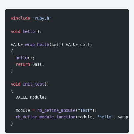
#include
 "ruby.h"
void
 hello
();
VALUE 
wrap_hello
(self) VALUE self;
{
  hello
();
  return
 Qnil;
}
void
 Init_test
()
{
  VALUE module;
  module 
=
 rb_define_module
(
"Test"
);
  rb_define_module_function
(module, 
"hello"
, wrap_h
}