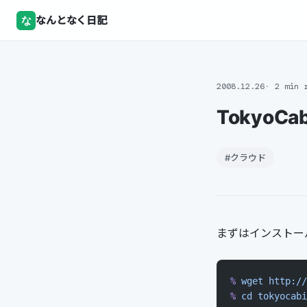
な
なんとなく日記
2008.12.26
2 min 
TokyoC
#クラウド
まずはインストー
%
 wget
 http://
%
 cd
 tokyocabi