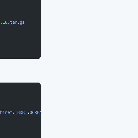
.18.tar.gz
binet
::
BDB
::
OCREAT
)