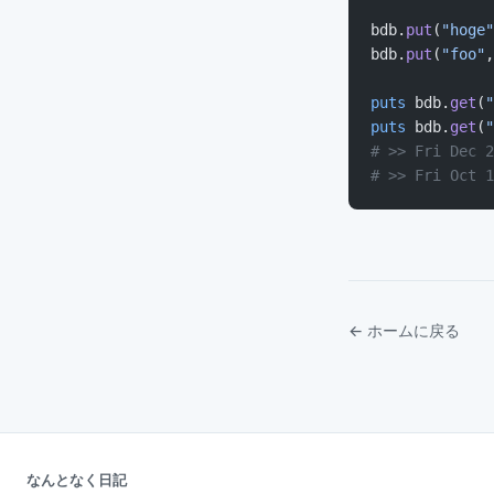
bdb.
put
(
"hoge"
bdb.
put
(
"foo"
,
puts
 bdb.
get
(
"
puts
 bdb.
get
(
"
# >> Fri Dec 2
# >> Fri Oct 1
← ホームに戻る
なんとなく日記