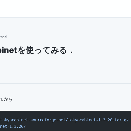
read
abinetを使ってみる．
ルから
tokyocabinet.sourceforge.net/tokyocabinet-1.3.26.tar.gz
net-1.3.26/