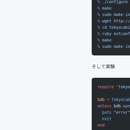
%
 ./configure
 
%
 make
%
 sudo
 make
 in
%
 wget
 http://
%
 cd
 tokyocabi
%
 ruby
 extconf
%
 make
%
 sudo
 make
 in
そして実験
require
 'tokyo
bdb
 =
 TokyoCab
unless
 bdb.
ope
  puts
 "error"
  exit
end