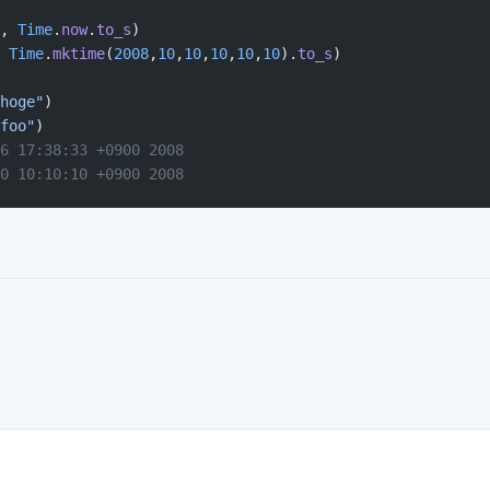
, 
Time
.
now
.
to_s
)
 
Time
.
mktime
(
2008
,
10
,
10
,
10
,
10
,
10
).
to_s
)
hoge"
)
foo"
)
6 17:38:33 +0900 2008
0 10:10:10 +0900 2008