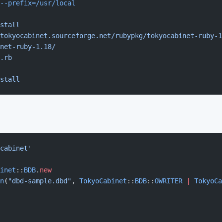
--prefix=/usr/local
stall
tokyocabinet.sourceforge.net/rubypkg/tokyocabinet-ruby-1
net-ruby-1.18/
.rb
stall
cabinet'
inet
::
BDB
.
new
n
(
"dbd-sample.dbd"
, 
TokyoCabinet
::
BDB
::
OWRITER
 |
 TokyoCa