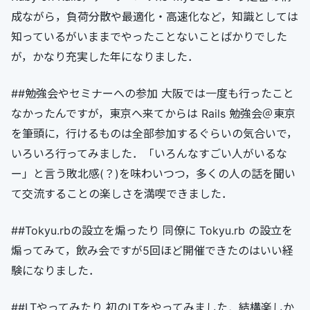
成ながら，負荷分散や最適化・高速化など，知識としては
知っているがいままでやったことないことばかりでした
が，かなり充実した年になりました．
##勉強会やセミナーへの参加 大阪では一度も行ったこと
なかったんですが，東京へ来てからは Rails 勉強会＠東京
を筆頭に，行けるものは全部参加するぐらいの気合いで，
いろいろ行ってみました．「いろんなすごい人がいるな
ー」と言う敗北感(？)を味わいつつ，多くの人の話を聞い
て交流することの楽しさを満喫できました．
##Tokyu.rbの設立を煽ったり 同僚に Tokyu.rb の設立を
煽ってみて，飲み会ですが5回ほど開催できたのはいい経
験になりました．
##LTやってみたり 初のLTをやってみました．結構楽しか