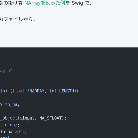
の要素の掛け算
NArrayを使った例
を Swig で．
の入力ファイルから．
ay.h"
in
) (
float
 *
NARRAY,
 int
 LENGTH
){
Y
 *
n_na
;
_object
($input, NA_SFLOAT);
,
 n_na
);
)n_na-
>
ptr;