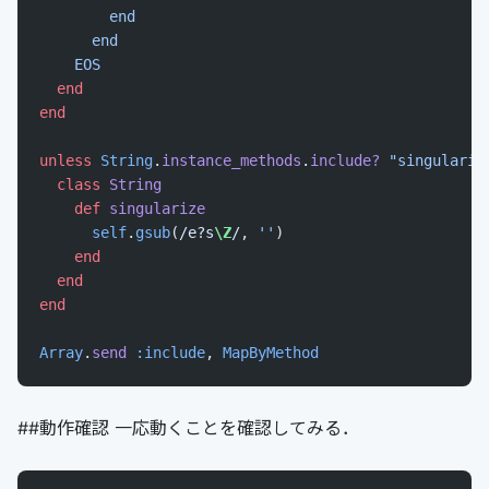
        end
      end
    EOS
  end
end
unless
 String
.
instance_methods
.
include?
 "singulariz
  class
 String
    def
 singularize
      self
.
gsub
(
/e?s
\Z
/
, 
''
)
    end
  end
end
Array
.
send
 :include
, 
MapByMethod
##動作確認 一応動くことを確認してみる．