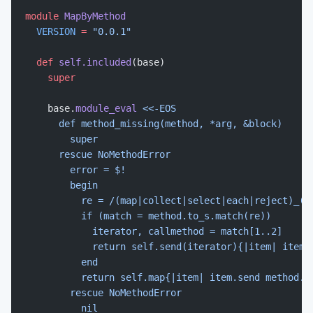
module
 MapByMethod
  VERSION
 =
 "0.0.1"
  def
 self.included
(base)
    super
    base.
module_eval
 <<-EOS
      def method_missing(method, *arg, &block)
        super
      rescue NoMethodError
        error = $!
        begin
          re = /(map|collect|select|each|reject)_([
          if (match = method.to_s.match(re))
            iterator, callmethod = match[1..2]
            return self.send(iterator){|item| item.
          end
          return self.map{|item| item.send method.t
        rescue NoMethodError
          nil