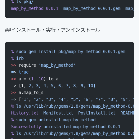
%
 ls
 pkg/
map_by_method-0.0.1
  map_by_method-0.0.1.gem
  map_b
##インストール・実行・アンインストール
%
 sudo
 gem
 install
 pkg/map_by_method-0.0.1.gem
%
 irb
>>
 require 
'map_by_method'
=
> 
true
>>
 a = (
1..10
).to_a
=
> [1, 
2,
 3,
 4,
 5,
 6,
 7,
 8,
 9,
 10]
>>
 a.map_to_s
=
> [
"1"
, 
"2",
 "3",
 "4",
 "5",
 "6",
 "7",
 "8",
 "9",
 "1
%
 ls
 /usr/lib/ruby/gems/1.8/gems/map_by_method-0.0.
History.txt
  Manifest.txt
  PostInstall.txt
  README.
%
 sudo
 gem
 uninstall
 map_by_method
Successfully
 uninstalled
 map_by_method-0.0.1
%
 ls
 /usr/lib/ruby/gems/1.8/gems/map_by_method-0.0.