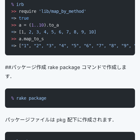
%
 irb
>>
 require 
'lib/map_by_method'
=
> 
true
>>
 a = (
1..10
).to_a
=
> [1, 
2,
 3,
 4,
 5,
 6,
 7,
 8,
 9,
 10]
>>
 a.map_to_s
=
> [
"1"
, 
"2",
 "3",
 "4",
 "5",
 "6",
 "7",
 "8",
 "9",
 "1
##パッケージ作成 rake package コマンドで作成しま
す．
%
 rake
 package
パッケージファイルは pkg 配下に作成されます．