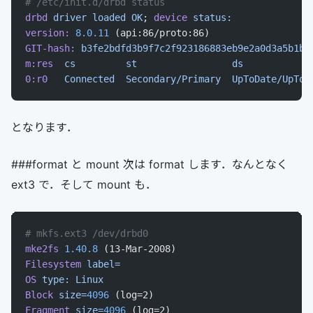
# /etc/init.d/drbd status
drbd
 driver
 loaded
 OK
; 
device
 status:
version:
 8.0.11
 (api:86/proto:86)
GIT-hash:
 b3fe2bdfd3b9f7c2f923186883eb9e2a0d3a5b1b
 
m:res
  cs
         st
                 ds
            
0:r0
   Connected
  Secondary/Primary
  UpToDate/UpToD
となります．
###format と mount 次は format します．なんとなく
ext3 で．そして mount も．
# mkfs.ext3 /dev/drbd0
mke2fs
 1.40.8
 (13-Mar-2008)
Filesystem
 label=
OS
 type:
 Linux
Block
 size=
4096
 (log=2)
Fragment
 size=
4096
 (log=2)