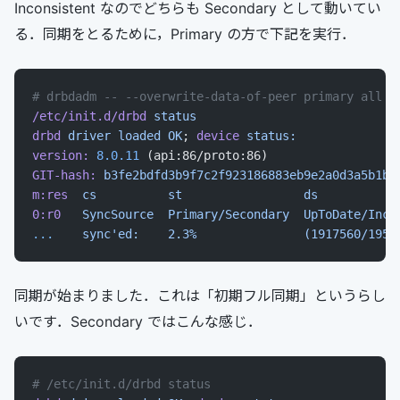
Inconsistent なのでどちらも Secondary として動いてい
る．同期をとるために，Primary の方で下記を実行．
# drbdadm -- --overwrite-data-of-peer primary all
/etc/init.d/drbd
 status
drbd
 driver
 loaded
 OK
; 
device
 status:
version:
 8.0.11
 (api:86/proto:86)
GIT-hash:
 b3fe2bdfd3b9f7c2f923186883eb9e2a0d3a5b1b
 
m:res
  cs
          st
                 ds
           
0:r0
   SyncSource
  Primary/Secondary
  UpToDate/Inco
...
    sync'ed:    2.3%               (1917560/1959
同期が始まりました．これは「初期フル同期」というらし
いです．Secondary ではこんな感じ．
# /etc/init.d/drbd status