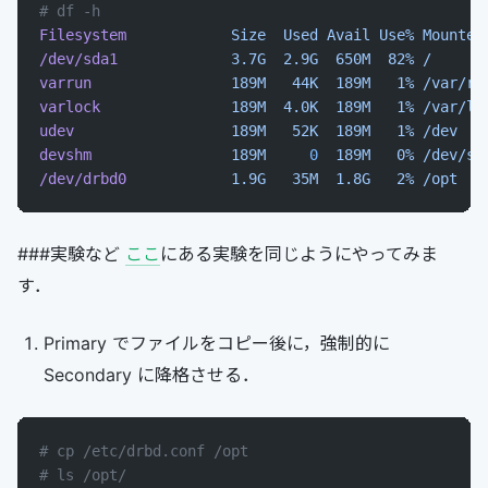
# df -h
Filesystem
            Size
  Used
 Avail
 Use%
 Mounted
/dev/sda1
             3.7G
  2.9G
  650M
  82%
 /
varrun
                189M
   44K
  189M
   1%
 /var/ru
varlock
               189M
  4.0K
  189M
   1%
 /var/lo
udev
                  189M
   52K
  189M
   1%
 /dev
devshm
                189M
     0
  189M
   0%
 /dev/sh
/dev/drbd0
            1.9G
   35M
  1.8G
   2%
 /opt
###実験など
ここ
にある実験を同じようにやってみま
す．
Primary でファイルをコピー後に，強制的に
Secondary に降格させる．
# cp /etc/drbd.conf /opt
# ls /opt/