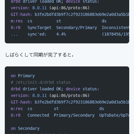
drbd
 driver
 loaded
 OK
; 
device
 status:
version:
 8.0.11
 (api:86/proto:86)
GIT-hash:
 b3fe2bdfd3b9f7c2f923186883eb9e2a0d3a5b1b
 
m:res
  cs
          st
                 ds
           
0:r0
   SyncTarget
  Secondary/Primary
  Inconsistent/
...
    sync'ed:    4.4%               (1878456/1959
しばらくして同期が完了すると，
on
 Primary
# /etc/init.d/drbd status
drbd
 driver
 loaded
 OK
; 
device
 status:
version:
 8.0.11
 (api:86/proto:86)
GIT-hash:
 b3fe2bdfd3b9f7c2f923186883eb9e2a0d3a5b1b
 
m:res
  cs
         st
                 ds
            
0:r0
   Connected
  Primary/Secondary
  UpToDate/UpToD
on
 Secondary