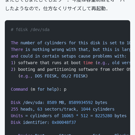
したようなので，仕方なくリサイズして再起動．
# fdisk /dev/sda
The
 number
 of
 cylinders
 for
 this
 disk
 is
 set
 to
 104
There
 is
 nothing
 wrong
 with
 that,
 but
 this
 is
 large
and
 could
 in
 certain
 setups
 cause
 problems
 with:
1
) software that runs at boot 
time
 (
e.g.,
 old
 versi
2
) booting and partitioning software from other OSs
   (
e.g.,
 DOS
 FDISK,
 OS/2
 FDISK
)
Command
 (m 
for
 help
): p
Disk
 /dev/sda:
 8589
 MB,
 8589934592
 bytes
255
 heads,
 63
 sectors/track,
 1044
 cylinders
Units
 =
 cylinders
 of
 16065
 *
 512
 =
 8225280
 bytes
Disk
 identifier:
 0x00048f37