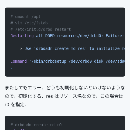
# umount /opt
# vim /etc/fstab
# /etc/init.d/drbd restart
Restarting
 all
 DRBD
 resources/dev/drbd0:
 Failure:
 (
  ==
> 
Use
 'drbdadm create-md res'
 to
 initialize
 met
Command
 '/sbin/drbdsetup /dev/drbd0 disk /dev/sda6 
.
またしてもエラー．どうも初期化しないといけないような
ので，初期化する．res はリソース名なので，この場合は
r0 を指定．
# drbdadm create-md r0