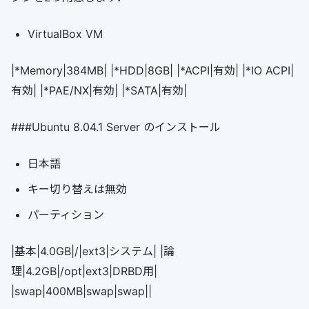
VirtualBox VM
|*Memory|384MB| |*HDD|8GB| |*ACPI|有効| |*IO ACPI|
有効| |*PAE/NX|有効| |*SATA|有効|
###Ubuntu 8.04.1 Server のインストール
日本語
キー切り替えは無効
パーティション
|基本|4.0GB|/|ext3|システム| |論
理|4.2GB|/opt|ext3|DRBD用|
|swap|400MB|swap|swap||