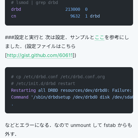
# lsmod | grep drbd
drbd
                  213000
  0
cn
                      9632
  1
 drbd
###設定と実行と 次は設定．サンプルと
ここ
を参考にし
ました．(設定ファイルはこちら
[
http://gist.github.com/60611
])
# cp /etc/drbd.conf /etc/drbd.conf.org
# /etc/init.d/drbd restart
Restarting
 all
 DRBD
 resources/dev/drbd0:
 Failure:
 (
Command
 '/sbin/drbdsetup /dev/drbd0 disk /dev/sda6 
.
などとエラーになる．なので unmount して fstab からも
外す．