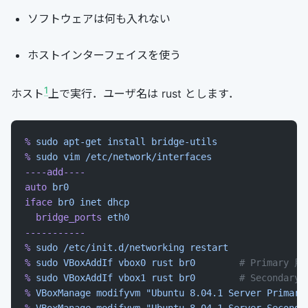
ソフトウェアは何も入れない
ホストインターフェイスを使う
1
ホスト
上で実行．ユーザ名は rust とします．
%
 sudo
 apt-get
 install
 bridge-utils
%
 sudo
 vim
 /etc/network/interfaces
----add----
auto
 br0
iface
 br0
 inet
 dhcp
  bridge_ports
 eth0
-----------
%
 sudo
 /etc/init.d/networking
 restart
%
 sudo
 VBoxAddIf
 vbox0
 rust
 br0
        # Primary 用
%
 sudo
 VBoxAddIf
 vbox1
 rust
 br0
        # Secondary
%
 VBoxManage
 modifyvm
 "Ubuntu 8.04.1 Server Primary