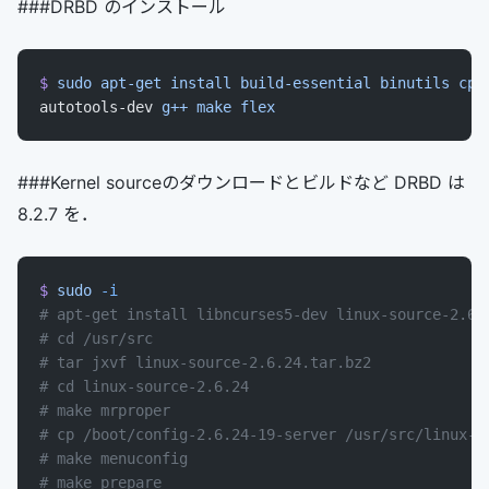
###DRBD のインストール
$
 sudo
 apt-get
 install
 build-essential
 binutils
 cpp
autotools-dev 
g++
 make
 flex
###Kernel sourceのダウンロードとビルドなど DRBD は
8.2.7 を．
$
 sudo
 -i
# apt-get install libncurses5-dev linux-source-2.6.
# cd /usr/src
# tar jxvf linux-source-2.6.24.tar.bz2
# cd linux-source-2.6.24
# make mrproper
# cp /boot/config-2.6.24-19-server /usr/src/linux-s
# make menuconfig
# make prepare