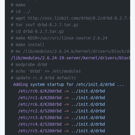
# make
# cd ../
# wget http://oss.linbit.com/drbd/8.2/drbd-8.2.7.ta
# tar zxvf drbd-8.2.7.tar.gz
# cd drbd-8.2.7.tar.gz
# make KDIR=/usr/src/linux-source-2.6.24
# make install
# mv /lib/modules/2.6.24.6/kernel/drivers/block/drb
/lib/modules/2.6.24-19-server/kernel/drivers/block/
# modprobe drbd
# echo 'drbd' >> /etc/modules
# update-rc.d drbd defaults
 Adding
 system
 startup
 for
 /etc/init.d/drbd
 ...
   /etc/rc0.d/K20drbd
 -
>
 ../init.d/drbd
   /etc/rc1.d/K20drbd
 -
>
 ../init.d/drbd
   /etc/rc6.d/K20drbd
 -
>
 ../init.d/drbd
   /etc/rc2.d/S20drbd
 -
>
 ../init.d/drbd
   /etc/rc3.d/S20drbd
 -
>
 ../init.d/drbd
   /etc/rc4.d/S20drbd
 -
>
 ../init.d/drbd
   /etc/rc5.d/S20drbd
 -
>
 ../init.d/drbd