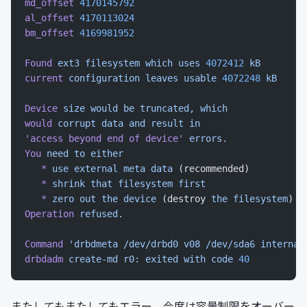
md_offset
 4170145792
al_offset
 4170113024
bm_offset
 4169981952
Found
 ext3
 filesystem
 which
 uses
 4072412
 kB
current
 configuration
 leaves
 usable
 4072248
 kB
Device
 size
 would
 be
 truncated,
 which
would
 corrupt
 data
 and
 result
 in
'access beyond end of device'
 errors.
You
 need
 to
 either
   *
 use
 external
 meta
 data
 (recommended)
   *
 shrink
 that
 filesystem
 first
   *
 zero
 out
 the
 device
 (destroy 
the
 filesystem
)
Operation
 refused.
Command
 'drbdmeta /dev/drbd0 v08 /dev/sda6 internal
drbdadm
 create-md
 r0:
 exited
 with
 code
 40
またしてもまたしてもエラー．今度は容量制限をオーバー