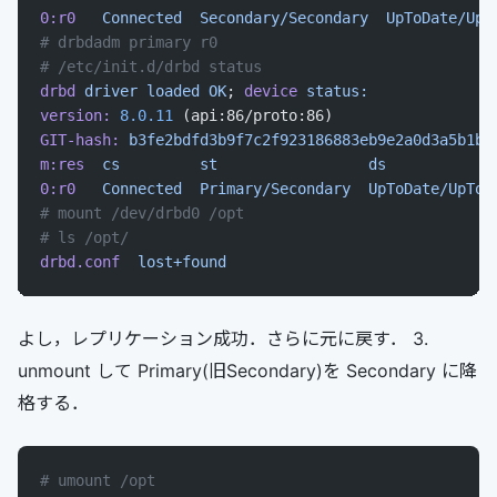
0:r0
   Connected
  Secondary/Secondary
  UpToDate/UpT
# drbdadm primary r0
# /etc/init.d/drbd status
drbd
 driver
 loaded
 OK
; 
device
 status:
version:
 8.0.11
 (api:86/proto:86)
GIT-hash:
 b3fe2bdfd3b9f7c2f923186883eb9e2a0d3a5b1b
 
m:res
  cs
         st
                 ds
            
0:r0
   Connected
  Primary/Secondary
  UpToDate/UpToD
# mount /dev/drbd0 /opt
# ls /opt/
drbd.conf
  lost+found
よし，レプリケーション成功．さらに元に戻す． 3.
unmount して Primary(旧Secondary)を Secondary に降
格する．
# umount /opt