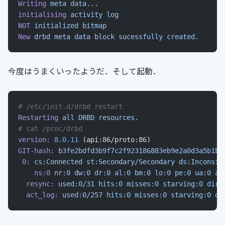
Writing
 meta
 data...
initialising
 activity
 log
NOT
 initialized
 bitmap
New
 drbd
 meta
 data
 block
 sucessfully
 created.
今度はうまくいったようだ．そして起動．
# /etc/init.d/drbd restart
Restarting
 all
 DRBD
 resources.
# cat /proc/drbd
version:
 8.0.11
 (api:86/proto:86)
GIT-hash:
 b3fe2bdfd3b9f7c2f923186883eb9e2a0d3a5b1b
 
 0:
 cs:Connected
 st:Secondary/Secondary
 ds:Inconsis
    ns:0
 nr:0
 dw:0
 dr:0
 al:0
 bm:0
 lo:0
 pe:0
 ua:0
 ap
  resync:
 used:0/31
 hits:0
 misses:0
 starving:0
 dirt
  act_log:
 used:0/257
 hits:0
 misses:0
 starving:0
 di