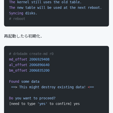
The
 kernel
 still
 uses
 the
 old
 table.
The
 new
 table
 will
 be
 used
 at
 the
 next
 reboot.
Syncing
 disks.
# reboot
再起動したら初期化．
# drbdadm create-md r0
md_offset
 2006929408
al_offset
 2006896640
bm_offset
 2006835200
Found
 some
 data
 ==
> 
This
 might
 destroy
 existing
 data!
 <
==
Do
 you
 want
 to
 proceed?
[need to type 
'yes'
 to confirm] yes