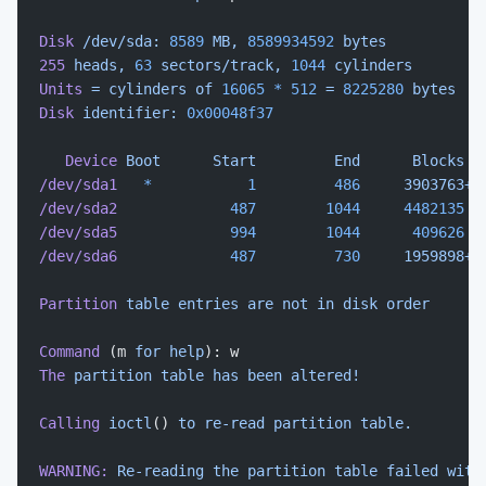
Disk
 /dev/sda:
 8589
 MB,
 8589934592
 bytes
255
 heads,
 63
 sectors/track,
 1044
 cylinders
Units
 =
 cylinders
 of
 16065
 *
 512
 =
 8225280
 bytes
Disk
 identifier:
 0x00048f37
   Device
 Boot
      Start
         End
      Blocks
  
/dev/sda1
   *
           1
         486
     3903763+
 
/dev/sda2
             487
        1044
     4482135
  
/dev/sda5
             994
        1044
      409626
  
/dev/sda6
             487
         730
     1959898+
 
Partition
 table
 entries
 are
 not
 in
 disk
 order
Command
 (m 
for
 help
): w
The
 partition
 table
 has
 been
 altered!
Calling
 ioctl
() 
to
 re-read
 partition
 table.
WARNING:
 Re-reading
 the
 partition
 table
 failed
 with