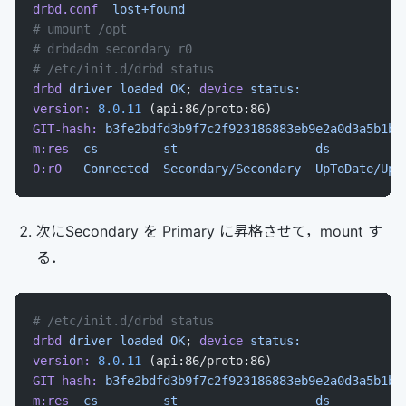
drbd.conf
  lost+found
# umount /opt
# drbdadm secondary r0
# /etc/init.d/drbd status
drbd
 driver
 loaded
 OK
; 
device
 status:
version:
 8.0.11
 (api:86/proto:86)
GIT-hash:
 b3fe2bdfd3b9f7c2f923186883eb9e2a0d3a5b1b
 
m:res
  cs
         st
                   ds
          
0:r0
   Connected
  Secondary/Secondary
  UpToDate/UpT
次にSecondary を Primary に昇格させて，mount す
る．
# /etc/init.d/drbd status
drbd
 driver
 loaded
 OK
; 
device
 status:
version:
 8.0.11
 (api:86/proto:86)
GIT-hash:
 b3fe2bdfd3b9f7c2f923186883eb9e2a0d3a5b1b
 
m:res
  cs
         st
                   ds
          