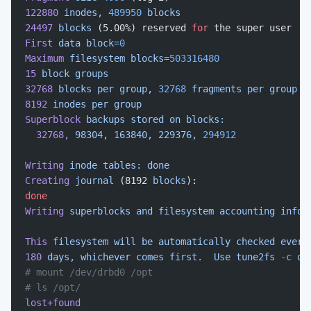
122880
 inodes,
 489950
 blocks
24497
 blocks
 (5.00%) reserved 
for
 the super user
First
 data
 block=
0
Maximum
 filesystem
 blocks=
503316480
15
 block
 groups
32768
 blocks
 per
 group,
 32768
 fragments
 per
 group
8192
 inodes
 per
 group
Superblock
 backups
 stored
 on
 blocks:
  32768,
 98304,
 163840,
 229376,
 294912
Writing
 inode
 tables:
 done
Creating
 journal
 (8192 
blocks
):
done
Writing
 superblocks
 and
 filesystem
 accounting
 infor
This
 filesystem
 will
 be
 automatically
 checked
 every
180
 days,
 whichever
 comes
 first.
  Use
 tune2fs
 -c
 or
# mount /dev/drbd0 /opt
# ls /opt/
lost+found