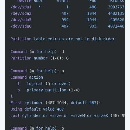
   Device
 Boot
      Start
         End
      Blocks
  
/dev/sda1
   *
           1
         486
     3903763+
 
/dev/sda2
             487
        1044
     4482135
  
/dev/sda5
             994
        1044
      409626
  
/dev/sda6
             487
         993
     4072446
  
Partition
 table
 entries
 are
 not
 in
 disk
 order
Command
 (m 
for
 help
): d
Partition
 number
 (1-6): 6
Command
 (m 
for
 help
): n
Command
 action
   l
   logical
 (5 
or
 over
)
   p
   primary
 partition
 (1-4)
l
First
 cylinder
 (487-1044, 
default
 487
):
Using
 default
 value
 487
Last
 cylinder
 or
 +size
 or
 +sizeM
 or
 +sizeK
 (487-993
Command
 (m 
for
 help
): p