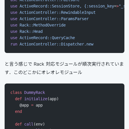
use
 ActiveRecord::SessionStore,
 {:session_key
=
>
"_se
use
 ActionController::RewindableInput
use
 ActionController::ParamsParser
use
 Rack::MethodOverride
use
 Rack::Head
use
 ActiveRecord::QueryCache
run
 ActionController::Dispatcher.new
と言う感じで Rack 対応モジュールが順次実行されていま
す．このどこかにオレオレモジュール
class
 DummyRack
  def
 initialize
(app)
    @app 
=
 app
  end
  def
 call
(env)