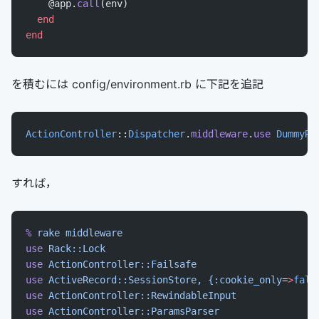
    @app.
call
(env)
  end
end
を積むには config/environment.rb に下記を追記
ActionController
::
Dispatcher
.
middleware
.
use
 DummyRa
すれば，
%
 rake
 middleware
use
 Rack::Lock
use
 ActionController::Failsafe
use
 ActiveRecord::SessionStore,
 {:cookie_only
=
>
fals
use
 ActionController::RewindableInput
use
 ActionController::ParamsParser