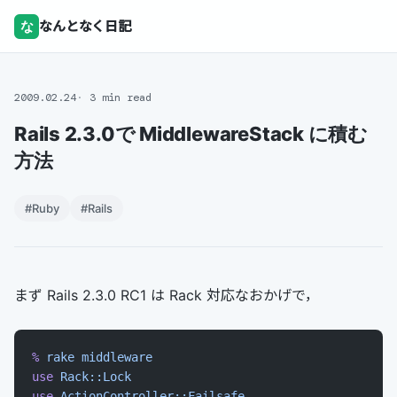
な
なんとなく日記
2009.02.24
3 min read
Rails 2.3.0で MiddlewareStack に積む
方法
#Ruby
#Rails
まず Rails 2.3.0 RC1 は Rack 対応なおかげで，
%
 rake
 middleware
use
 Rack::Lock
use
 ActionController::Failsafe