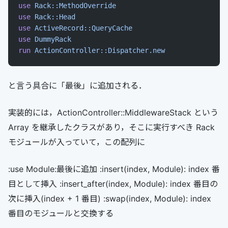
use
 Rack::MethodOverride
use
 Rack::Head
use
 ActiveRecord::QueryCache
use
 DummyRack
run
 ActionController::Dispatcher.new
と言う具合に「最後」に追加される．
実装的には，ActionController::MiddlewareStack という
Array を継承したクラスがあり，そこに実行すべき Rack
モジュールが入っていて，この配列に
:use Module:最後に追加 :insert(index, Module): index 番
目として挿入 :insert_after(index, Module): index 番目の
次に挿入(index + 1 番目) :swap(index, Module): index
番目のモジュールと交換する