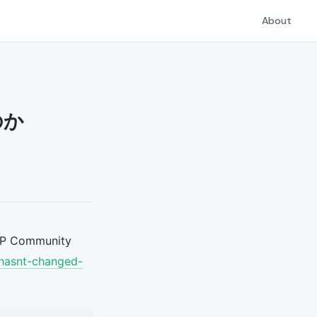
About
のか
ommunity
-hasnt-changed-