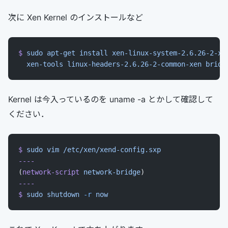
次に Xen Kernel のインストールなど
$
 sudo
 apt-get
 install
 xen-linux-system-2.6.26-2-xe
  xen-tools
 linux-headers-2.6.26-2-common-xen
 bridg
Kernel は今入っているのを uname -a とかして確認して
ください．
$
 sudo
 vim
 /etc/xen/xend-config.sxp
----
(
network-script
 network-bridge
)
----
$
 sudo
 shutdown
 -r
 now