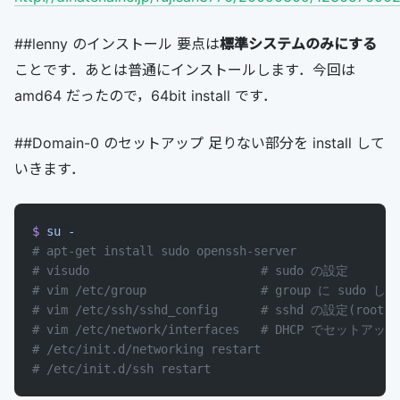
##lenny のインストール 要点は
標準システムのみにする
ことです．あとは普通にインストールします．今回は
amd64 だったので，64bit install です．
##Domain-0 のセットアップ 足りない部分を install して
いきます．
$
 su
 -
# apt-get install sudo openssh-server
# visudo                        # sudo の設定
# vim /etc/group                # group に sudo
# vim /etc/ssh/sshd_config      # sshd の設定(root
# vim /etc/network/interfaces   # DHCP でセッ
# /etc/init.d/networking restart
# /etc/init.d/ssh restart