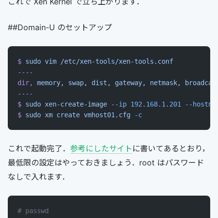
これで Xen Kernel で立ち上がります．
##Domain-U のセットアップ
$
 sudo
 vim
 /etc/xen-tools/xen-tools.conf
----
dir,
 memory,
 swap,
 dist,
 gateway,
 netmask,
 broadcas
----
$
 sudo
 xen-create-image
 --ip
 192.168.1.201
 --hostna
$
 sudo
 xm
 create
 vmhost01.cfg
 -c
これで起動完了．
参考にしたサイト
に書いてあるとおり，
最低限の設定はやっておきましょう．root はパスワード
なしで入れます．
# passwd