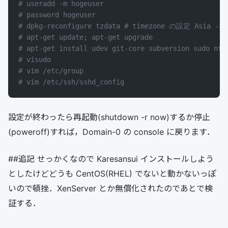
# useradd -m hogeuser
# password hogeuser
# dpkg-reconfigure tzdata # timezone の設定 Asia -> 
# apt-get update; apt-get upgrade
# apt-get install udev git-core subversion sudo ntp
# visudo
# vim /etc/group
# vim /etc/ssh/sshd_config
設定が終わったら再起動(shutdown -r now)するか停止
(poweroff)すれば，Domain-0 の console に戻ります．
##追記 せっかくなので Karesansui インストールしよう
としたけどどうも CentOS(RHEL) でないと動かないっぽ
いので頓挫．XenServer とか無償化されたのであとで検
証する．