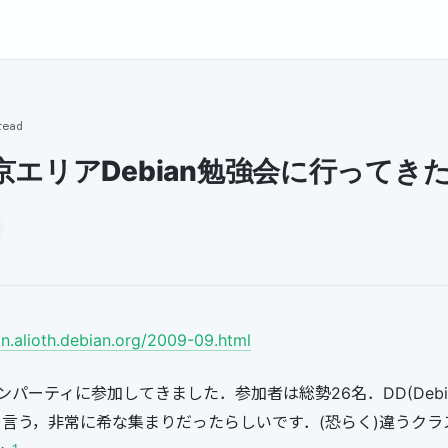
read
京エリアDebian勉強会に行ってき
an.alioth.debian.org/2009-09.html
ーティに参加してきました．参加者は総勢26名．DD(Debian D
ると言う，非常に希な集まりだったらしいです．(恐らく)違うク