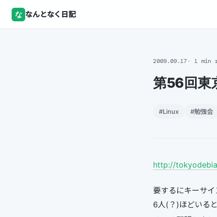
な
なんとなく日記
2009.09.17
1 min 
第56回東
#Linux
#勉強会
http://tokyodebi
要するにキーサインパ
6人(？)ほどい