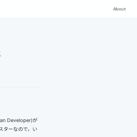
About
た
eveloper)が
ラスターなので，い