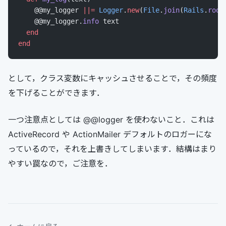
    @@my_logger 
||=
 Logger
.
new
(
File
.
join
(
Rails
.
root
    @@my_logger.
info
 text
  end
end
として，クラス変数にキャッシュさせることで，その頻度
を下げることができます．
一つ注意点としては @@logger を使わないこと．これは
ActiveRecord や ActionMailer デフォルトのロガーにな
っているので，それを上書きしてしまいます．結構はまり
やすい罠なので，ご注意を．