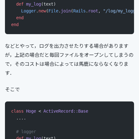
  def
 my_log
(text)
    Logger
.
new
(
File
.
join
(
Rails
.
root
, 
"/log/my_logge
  end
end
などとやって，ログを出力させたりする場合があります
が，上記の場合だと毎回ファイルをオープンしてしまうの
で，そのコストは場合によっては馬鹿にならなくなりま
す．
そこで
class
 Hoge
 < 
ActiveRecord::Base
  ....
  # logger
  def
 my_log
(text)