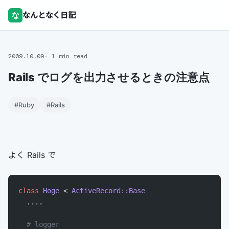
な
なんとなく日記
2009.10.09
1 min read
Rails でログを出力させるときの注意点
#Ruby
#Rails
よく Rails で
class
 Hoge
 < 
ActiveRecord::Base
  ....
  # logger