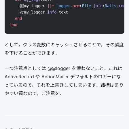
    @@my_logger 
||=
 Logger
.
new
(
File
.
join
(
Rails
.
root
    @@my_logger.
info
 text
  end
end
として，クラス変数にキャッシュさせることで，その頻度
を下げることができます．
一つ注意点としては @@logger を使わないこと．これは
ActiveRecord や ActionMailer デフォルトのロガーにな
っているので，それを上書きしてしまいます．結構はまり
やすい罠なので，ご注意を．