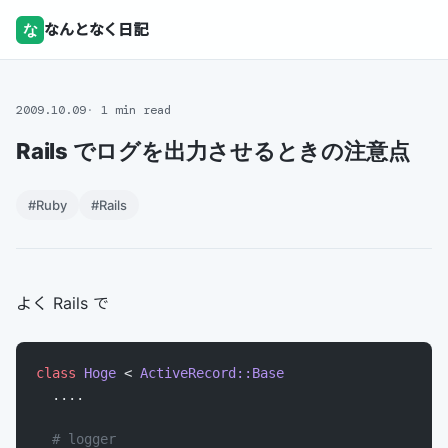
な
なんとなく日記
2009.10.09
1 min read
Rails でログを出力させるときの注意点
#Ruby
#Rails
よく Rails で
class
 Hoge
 < 
ActiveRecord::Base
  ....
  # logger