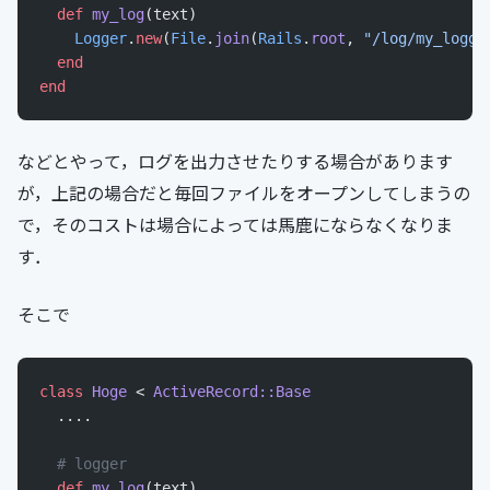
  def
 my_log
(text)
    Logger
.
new
(
File
.
join
(
Rails
.
root
, 
"/log/my_logge
  end
end
などとやって，ログを出力させたりする場合があります
が，上記の場合だと毎回ファイルをオープンしてしまうの
で，そのコストは場合によっては馬鹿にならなくなりま
す．
そこで
class
 Hoge
 < 
ActiveRecord::Base
  ....
  # logger
  def
 my_log
(text)