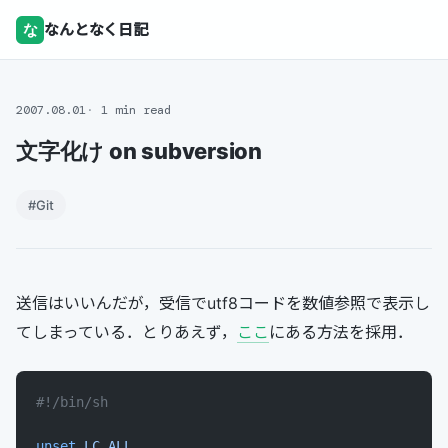
な
なんとなく日記
2007.08.01
1 min read
文字化け on subversion
#Git
送信はいいんだが，受信でutf8コードを数値参照で表示し
てしまっている．とりあえず，
ここ
にある方法を採用．
#!/bin/sh
unset
 LC_ALL