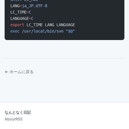
LANG
=
ja_JP.UTF-8
LC_TIME
=
C
LANGUAGE
=
C
export
 LC_TIME LANG LANGUAGE
exec
 /usr/local/bin/svn
 "
$@
"
← ホームに戻る
なんとなく日記
About
RSS