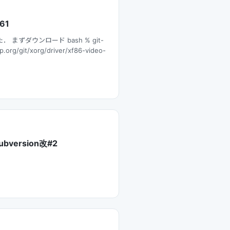
X61
まずダウンロード bash % git-
p.org/git/xorg/driver/xf86-video-
ersion改#2