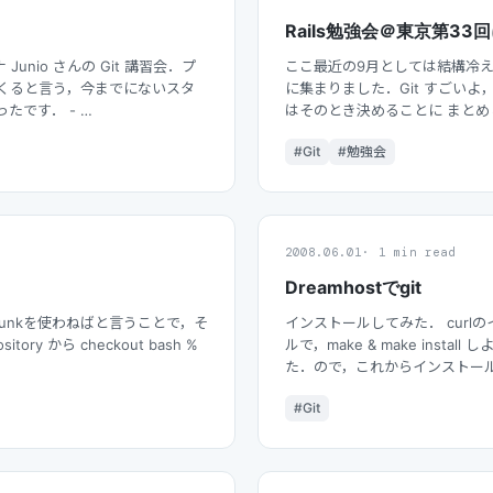
Rails勉強会＠東京第3
 Junio さんの Git 講習会．プ
ここ最近の9月としては結構冷え込
てくると言う，今までにないスタ
に集まりました．Git すごいよ，Gi
たです． - …
はそのとき決めることに まとめと
#Git
#勉強会
2008.06.01
1 min read
Dreamhostでgit
unkを使わねばと言うことで，そ
インストールしてみた． curlの
itory から checkout bash %
ルで，make & make instal
た．ので，これからインストー
#Git