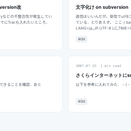
rsion改
文字化け on subversion
braryなどの不整合性が発生してい
送信はいいんだが，受信でutf
にTracも入れたいところ．
ている．とりあえず， ここ ( bash /
LANG=ja_JP.UTF-8 LC_TIME
#Git
2007.07.25
1 min read
さくらインターネットにsubv
して接続できることを確認．あと
以下を参考に入れてみた． - ( - 
#Git