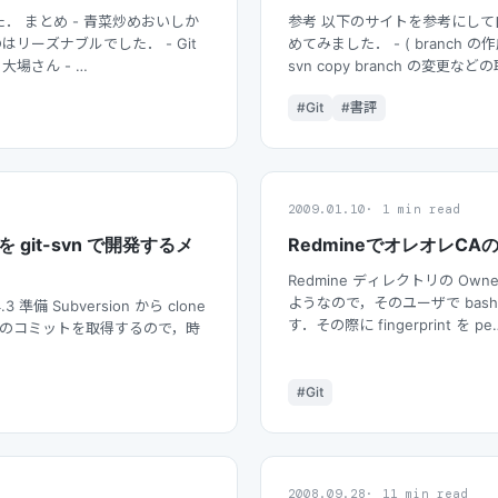
ました． まとめ - 青菜炒めおいしか
参考 以下のサイトを参考にし
はリーズナブルでした． - Git
めてみました． - ( branch の
大場さん - …
svn copy branch の変更な
#Git
#書評
2009.01.10
1 min read
を git-svn で開発するメ
RedmineでオレオレCAのf
Redmine ディレクトリの Own
ようなので，そのユーザで bash 
4.3 準備 Subversion から clone
す．その際に fingerprint を pe
e -s 全てのコミットを取得するので，時
#Git
2008.09.28
11 min read