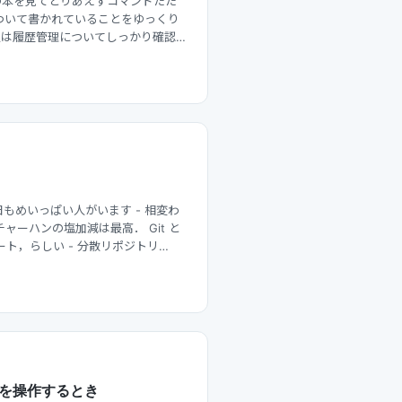
この本を見てとりあえずコマンドたた
ついて書かれていることをゆっくり
る人は履歴管理についてしっかり確認
日もめいっぱい人がいます - 相変わ
ャーハンの塩加減は最高． Git と
ート，らしい - 分散リポジトリ…
anch を操作するとき