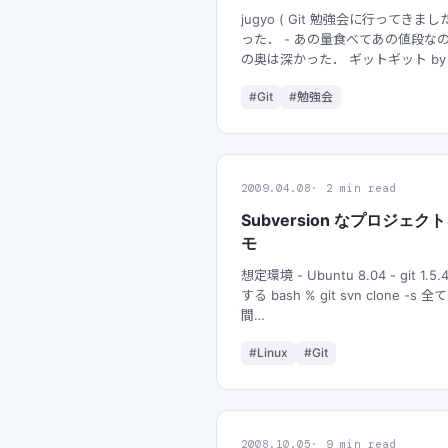
jugyo ( Git 勉強会に行ってき
った． - あの量食べてあの値段なの
の奥は深かった． ギットギット by 
#Git
#勉強会
2009.04.08
2 min read
Subversion なプロジェクト
モ
想定環境 - Ubuntu 8.04 - git 1.5.
する bash % git svn clon
間…
#Linux
#Git
2008.10.05
9 min read