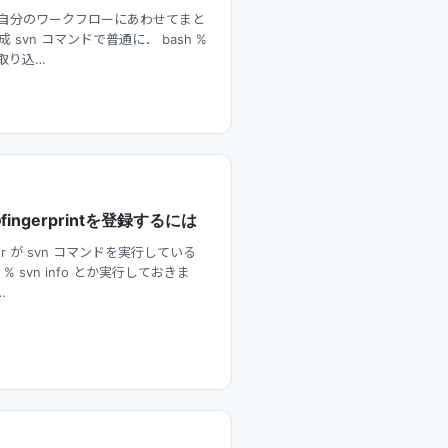
て自分のワークフローにあわせてまと
作成 svn コマンドで普通に． bash %
どの取り込…
ingerprintを登録するには
er が svn コマンドを実行している
% svn info とか実行しておきま
…