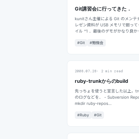
Git講習会に行ってきた．
kunitさん主催による Git のメンテナ
レゼン資料が USB メモリで廻っ
イル ^1 ．最後のデモがかなり良かっ
#Git
#勉強会
2008.07.28
2 min read
ruby-trunkからのbuild
先っちょを使うと宣言した以上，tr
のログなどを． - Subversion Repos
mkdir ruby-repos…
#Ruby
#Git