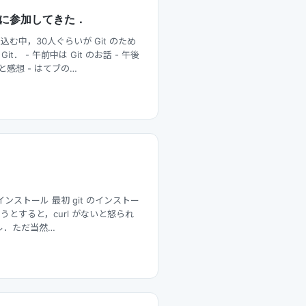
3回に参加してきた．
む中，30人ぐらいが Git のため
t． - 午前中は Git のお話 - 午後
感想 - はてブの…
インストール 最初 git のインストー
l しようとすると，curl がないと怒られ
ル．ただ当然…