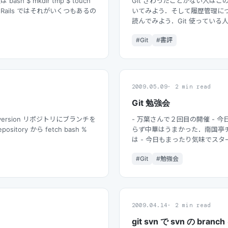
 $ mkdir tmp $ touch
Git さわったことがない人は
すが，Rails ではそれがいくつもあるの
いてみよう．そして履歴管理に
読んでみよう．Git 使ってい
しよう． こ…
#Git
#書評
2009.05.09
2 min read
Git 勉強会
Subversion リポジトリにブランチを
- 万葉さんで２回目の開催 - 今
pository から fetch bash %
らず中華はうまかった．南国亭チ
は - 今日もまったり気味でスタ
#Git
#勉強会
2009.04.14
2 min read
git svn で svn の br