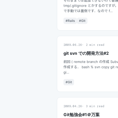
そのままでは追加できないので普通は bash
tmp/.gitignore とかするので
で手動では面倒です．なので f…
#Rails
#Git
2009.06.26
2 min read
git svn での開発方法#2
前回 ( remote branch の作成 
作成する． bash % svn copy git re
gi…
#Git
2009.04.26
3 min read
Git勉強会#1＠万葉