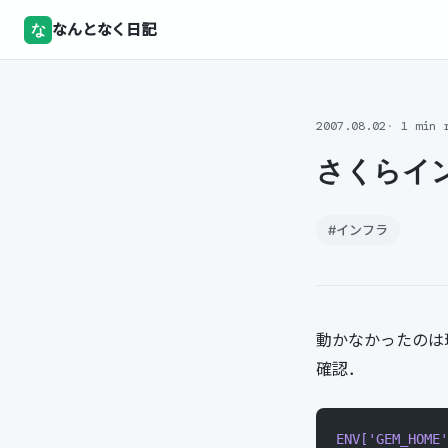
な
なんとなく日記
2007.08.02
1 min 
さくらイン
#インフラ
動かなかったのは
確認．
ENV[
'GEM_HOME'