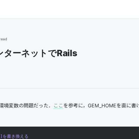
read
ターネットでRails
環境変数の問題だった．
ここ
を参考に，GEM_HOMEを直に
]を書き換える