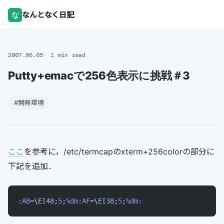
な
なんとなく日記
2007.08.05
1 min read
Putty+emacで256色表示に挑戦＃3
#開発環境
ここ
を参考に，/etc/termcapのxterm+256colorの部分に
下記を追加．
:AB
=
\
E[48
;
5
;
%dm:AF
=
\
E[38
;
5
;
%dm: