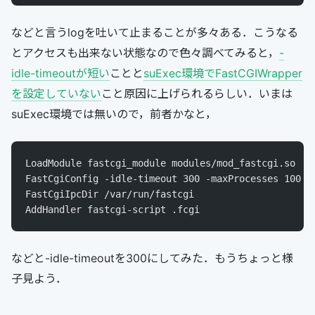
などと言うlogを吐いて止まることが多々ある．こうなる
とアクセスも出来ない状態なので色々調べてみると，
-
idle-timeoutが短い
ことと
suExec環境でFastCGIWrapper
を設定していない
こと原因に上げられるらしい．いまは
suExec環境では無いので，前者かなと，
LoadModule fastcgi_module modules/mod_fastcgi.so
FastCgiConfig -idle-timeout 300 -maxProcesses 100 -
FastCgiIpcDir /var/run/fastcgi
AddHandler fastcgi-script .fcgi
などと-idle-timeoutを300にしてみた．もうちょっと様
子見よう．