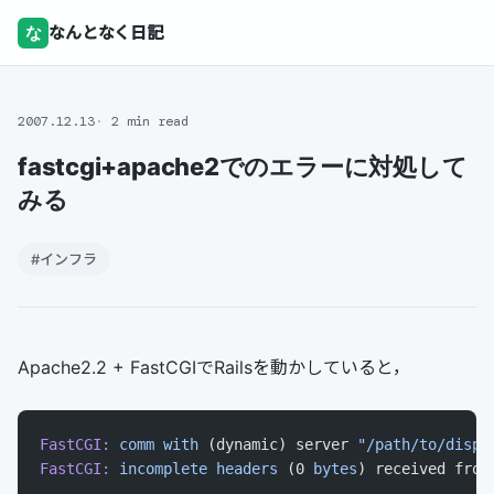
な
なんとなく日記
2007.12.13
2 min read
fastcgi+apache2でのエラーに対処して
みる
#インフラ
Apache2.2 + FastCGIでRailsを動かしていると，
FastCGI:
 comm
 with
 (dynamic) server 
"/path/to/dispa
FastCGI:
 incomplete
 headers
 (0 
bytes
) received from