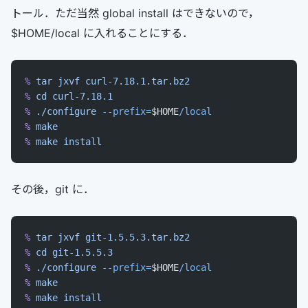
トール．ただ当然 global install はできないので，
$HOME/local に入れることにする．
%
 tar
 jxvf
 curl-7.18.1.tar.bz2
%
 cd
 curl-7.18.1
%
 ./configure
 --prefix=
$HOME
/local
%
 make
%
 make
 install
その後，git に．
%
 tar
 jxvf
 git-1.5.5.3.tar.bz2
%
 cd
 git-1.5.5.3
%
 ./configure
 --prefix=
$HOME
/local
%
 make
%
 make
 install