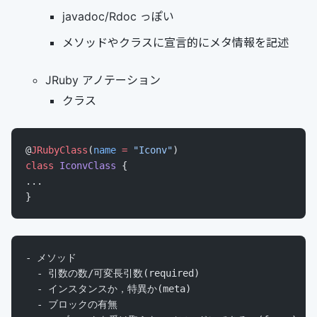
javadoc/Rdoc っぽい
メソッドやクラスに宣言的にメタ情報を記述
JRuby アノテーション
クラス
@
JRubyClass
(
name
 =
 "Iconv"
)
class
 IconvClass
 {
...
}
- メソッド
  - 引数の数/可変長引数(required)
  - インスタンスか，特異か(meta)
  - ブロックの有無