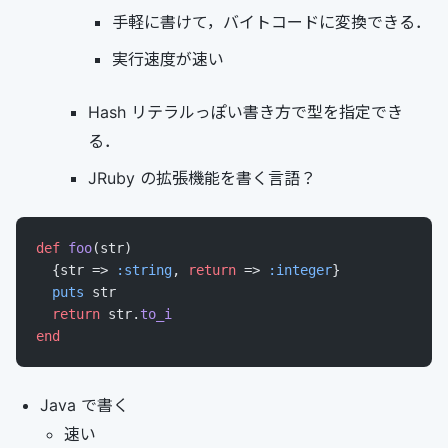
手軽に書けて，バイトコードに変換できる．
実行速度が速い
Hash リテラルっぽい書き方で型を指定でき
る．
JRuby の拡張機能を書く言語？
def
 foo
(str)
  {str => 
:string
, 
return
 => 
:integer
}
  puts
 str
  return
 str.
to_i
end
Java で書く
速い