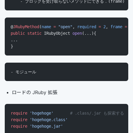
    - ブロックを受け取らないメソッドにできる．(frame)
@
JRubyMethod
(
name
 =
 "open"
, 
required
 =
 2
, 
frame
 =
 t
public
 static
 IRubyObject 
open
(...){
...
}
- モジュール
ロードの JRuby 拡張
require
 'hogehoge'
       # .class/.jar も探索する
require
 'hogehoge.class'
require
 'hogehoge.jar'