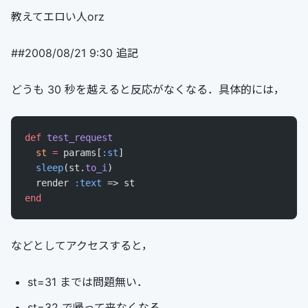
教えてエロい人orz
##2008/08/21 9:30 追記
どうも 30 秒を越えると反応がなくなる．具体的には，
def
 test_request
  st
 =
 params[
:st
]
  sleep
(st.
to_i
)
  render 
:text
 => st
end
などとしてアクセスすると，
st=31 までは問題無い．
st=32 で帰って来なくなる．