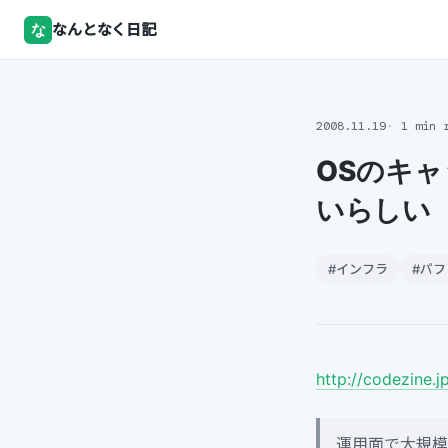
な
なんとなく日記
2008.11.19
1 min 
OSのキ
いらしい
#インフラ
#パ
http://codezine.j
運用面で大規模