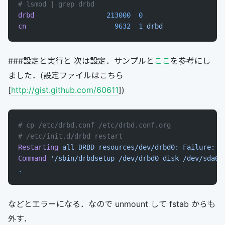
# lsmod | grep drbd
drbd
                  213000
  0
cn
                      9632
  1
 drbd
###設定と実行と 次は設定．サンプルと
ここ
を参考にし
ました．(設定ファイルはこちら
[
http://gist.github.com/60611
])
# cp /etc/drbd.conf /etc/drbd.conf.org
# /etc/init.d/drbd restart
Restarting
 all
 DRBD
 resources/dev/drbd0:
 Failure:
 (
Command
 '/sbin/drbdsetup /dev/drbd0 disk /dev/sda6 
.
などとエラーになる．なので unmount して fstab からも
外す．