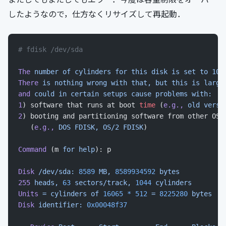
したようなので，仕方なくリサイズして再起動．
# fdisk /dev/sda
The
 number
 of
 cylinders
 for
 this
 disk
 is
 set
 to
 104
There
 is
 nothing
 wrong
 with
 that,
 but
 this
 is
 large
and
 could
 in
 certain
 setups
 cause
 problems
 with:
1
) software that runs at boot 
time
 (
e.g.,
 old
 versi
2
) booting and partitioning software from other OSs
   (
e.g.,
 DOS
 FDISK,
 OS/2
 FDISK
)
Command
 (m 
for
 help
): p
Disk
 /dev/sda:
 8589
 MB,
 8589934592
 bytes
255
 heads,
 63
 sectors/track,
 1044
 cylinders
Units
 =
 cylinders
 of
 16065
 *
 512
 =
 8225280
 bytes
Disk
 identifier:
 0x00048f37