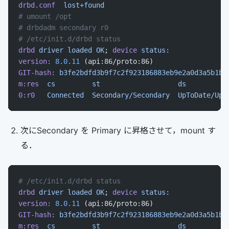
drbd.conf
  lost+found
# umount /opt
# drbdadm secondary r0
# /etc/init.d/drbd status
drbd
 driver
 loaded
 OK
; 
device
 status:
version:
 8.0.11
 (api:86/proto:86)
GIT-hash:
 b3fe2bdfd3b9f7c2f923186883eb9e2a0d3a5b1b
 
m:res
  cs
         st
                   ds
          
0:r0
   Connected
  Secondary/Secondary
  UpToDate/UpT
次にSecondary を Primary に昇格させて，mount す
る．
# /etc/init.d/drbd status
drbd
 driver
 loaded
 OK
; 
device
 status:
version:
 8.0.11
 (api:86/proto:86)
GIT-hash:
 b3fe2bdfd3b9f7c2f923186883eb9e2a0d3a5b1b
 
m:res
  cs
         st
                   ds
          