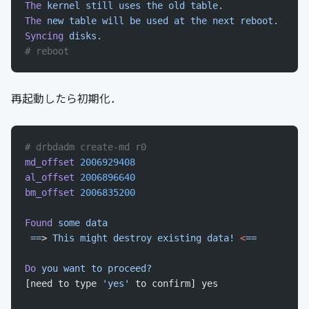
The
 kernel
 still
 uses
 the
 old
 table.
The
 new
 table
 will
 be
 used
 at
 the
 next
 reboot.
Syncing
 disks.
# reboot
再起動したら初期化．
# drbdadm create-md r0
md_offset
 2006929408
al_offset
 2006896640
bm_offset
 2006835200
Found
 some
 data
 ==
> 
This
 might
 destroy
 existing
 data!
 <
==
Do
 you
 want
 to
 proceed?
[need to type 
'yes'
 to confirm] yes