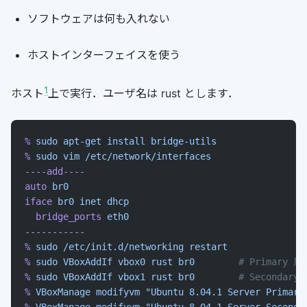
ソフトウェアは何も入れない
ホストインターフェイスを使う
1
ホスト
上で実行．ユーザ名は rust とします．
%
 sudo
 apt-get
 install
 bridge-utils
%
 sudo
 vim
 /etc/network/interfaces
----add----
auto
 br0
iface
 br0
 inet
 dhcp
  bridge_ports
 eth0
-----------
%
 sudo
 /etc/init.d/networking
 restart
%
 sudo
 VBoxAddIf
 vbox0
 rust
 br0
        # Primary 用
%
 sudo
 VBoxAddIf
 vbox1
 rust
 br0
        # Secondary
%
 VBoxManage
 modifyvm
 "Ubuntu 8.04.1 Server Primary