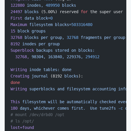
122880
 inodes,
 489950
 blocks
24497
 blocks
 (5.00%) reserved 
for
 the super user
First
 data
 block=
0
Maximum
 filesystem
 blocks=
503316480
15
 block
 groups
32768
 blocks
 per
 group,
 32768
 fragments
 per
 group
8192
 inodes
 per
 group
Superblock
 backups
 stored
 on
 blocks:
  32768,
 98304,
 163840,
 229376,
 294912
Writing
 inode
 tables:
 done
Creating
 journal
 (8192 
blocks
):
done
Writing
 superblocks
 and
 filesystem
 accounting
 infor
This
 filesystem
 will
 be
 automatically
 checked
 every
180
 days,
 whichever
 comes
 first.
  Use
 tune2fs
 -c
 or
# mount /dev/drbd0 /opt
# ls /opt/
lost+found