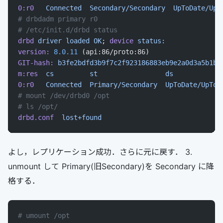
0:r0
   Connected
  Secondary/Secondary
  UpToDate/UpT
# drbdadm primary r0
# /etc/init.d/drbd status
drbd
 driver
 loaded
 OK
; 
device
 status:
version:
 8.0.11
 (api:86/proto:86)
GIT-hash:
 b3fe2bdfd3b9f7c2f923186883eb9e2a0d3a5b1b
 
m:res
  cs
         st
                 ds
            
0:r0
   Connected
  Primary/Secondary
  UpToDate/UpToD
# mount /dev/drbd0 /opt
# ls /opt/
drbd.conf
  lost+found
よし，レプリケーション成功．さらに元に戻す． 3.
unmount して Primary(旧Secondary)を Secondary に降
格する．
# umount /opt