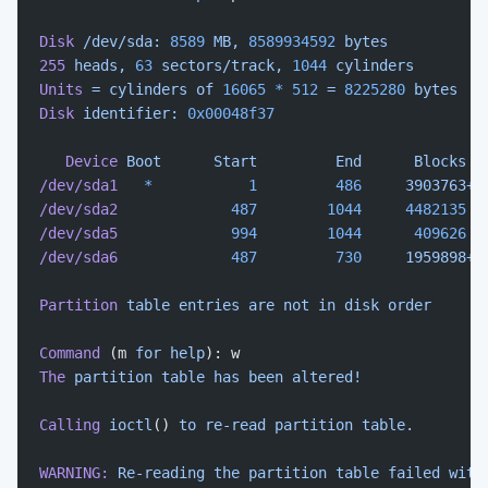
Disk
 /dev/sda:
 8589
 MB,
 8589934592
 bytes
255
 heads,
 63
 sectors/track,
 1044
 cylinders
Units
 =
 cylinders
 of
 16065
 *
 512
 =
 8225280
 bytes
Disk
 identifier:
 0x00048f37
   Device
 Boot
      Start
         End
      Blocks
  
/dev/sda1
   *
           1
         486
     3903763+
 
/dev/sda2
             487
        1044
     4482135
  
/dev/sda5
             994
        1044
      409626
  
/dev/sda6
             487
         730
     1959898+
 
Partition
 table
 entries
 are
 not
 in
 disk
 order
Command
 (m 
for
 help
): w
The
 partition
 table
 has
 been
 altered!
Calling
 ioctl
() 
to
 re-read
 partition
 table.
WARNING:
 Re-reading
 the
 partition
 table
 failed
 with