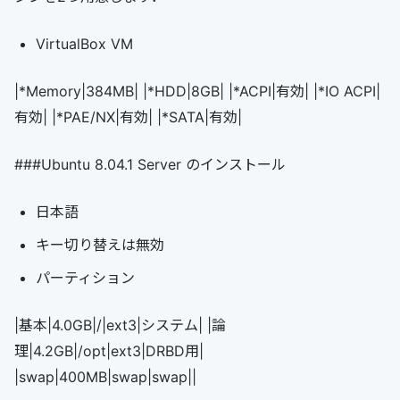
VirtualBox VM
|*Memory|384MB| |*HDD|8GB| |*ACPI|有効| |*IO ACPI|
有効| |*PAE/NX|有効| |*SATA|有効|
###Ubuntu 8.04.1 Server のインストール
日本語
キー切り替えは無効
パーティション
|基本|4.0GB|/|ext3|システム| |論
理|4.2GB|/opt|ext3|DRBD用|
|swap|400MB|swap|swap||