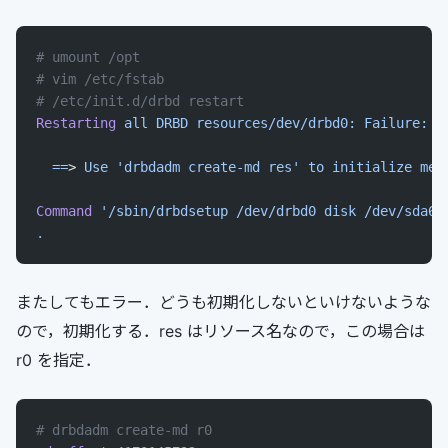
# umount /opt
# vim /etc/fstab
# /etc/init.d/drbd restart
Restarting
 all
 DRBD
 resources/dev/drbd0:
 Failure:
 (
  ==
> 
Use
 'drbdadm create-md res'
 to
 initialize
 met
Command
 '/sbin/drbdsetup /dev/drbd0 disk /dev/sda6 
.
またしてもエラー．どうも初期化しないといけないような
ので，初期化する．res はリソース名なので，この場合は
r0 を指定．
# drbdadm create-md r0