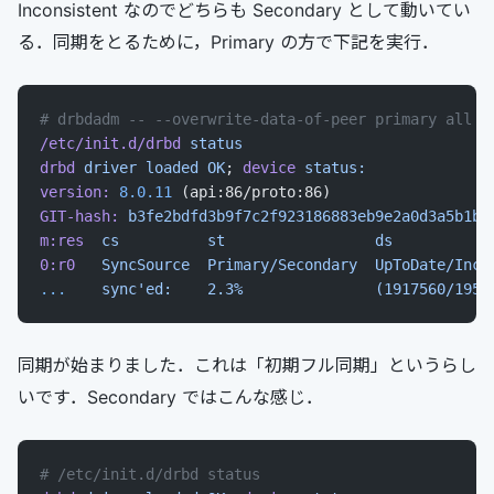
Inconsistent なのでどちらも Secondary として動いてい
る．同期をとるために，Primary の方で下記を実行．
# drbdadm -- --overwrite-data-of-peer primary all
/etc/init.d/drbd
 status
drbd
 driver
 loaded
 OK
; 
device
 status:
version:
 8.0.11
 (api:86/proto:86)
GIT-hash:
 b3fe2bdfd3b9f7c2f923186883eb9e2a0d3a5b1b
 
m:res
  cs
          st
                 ds
           
0:r0
   SyncSource
  Primary/Secondary
  UpToDate/Inco
...
    sync'ed:    2.3%               (1917560/1959
同期が始まりました．これは「初期フル同期」というらし
いです．Secondary ではこんな感じ．
# /etc/init.d/drbd status