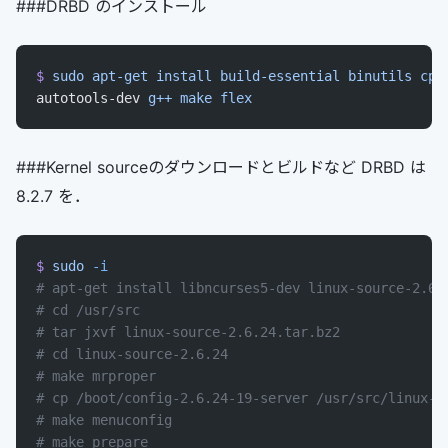
###DRBD のインストール
$
 sudo
 apt-get
 install
 build-essential
 binutils
 cpp
autotools-dev 
g++
 make
 flex
###Kernel sourceのダウンロードとビルドなど DRBD は
8.2.7 を．
$
 sudo
 -i
# apt-get install libncurses5-dev linux-source-2.6.
# cd /usr/src
# tar jxvf linux-source-2.6.24.tar.bz2
# cd linux-source-2.6.24
# make mrproper
# cp /boot/config-2.6.24-19-server /usr/src/linux-s
# make menuconfig
# make prepare