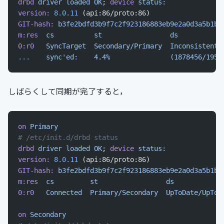
drbd
 driver
 loaded
 OK
; 
device
 status:
version:
 8.0.11
 (api:86/proto:86)
GIT-hash:
 b3fe2bdfd3b9f7c2f923186883eb9e2a0d3a5b1b
 
m:res
  cs
          st
                 ds
           
0:r0
   SyncTarget
  Secondary/Primary
  Inconsistent/
...
    sync'ed:    4.4%               (1878456/1959
しばらくして同期が完了すると，
on
 Primary
# /etc/init.d/drbd status
drbd
 driver
 loaded
 OK
; 
device
 status:
version:
 8.0.11
 (api:86/proto:86)
GIT-hash:
 b3fe2bdfd3b9f7c2f923186883eb9e2a0d3a5b1b
 
m:res
  cs
         st
                 ds
            
0:r0
   Connected
  Primary/Secondary
  UpToDate/UpToD
on
 Secondary