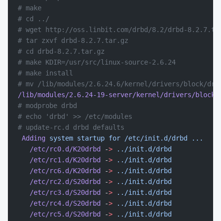
# make
# cd ../
# wget http://oss.linbit.com/drbd/8.2/drbd-8.2.7.ta
# tar zxvf drbd-8.2.7.tar.gz
# cd drbd-8.2.7.tar.gz
# make KDIR=/usr/src/linux-source-2.6.24
# make install
# mv /lib/modules/2.6.24.6/kernel/drivers/block/drb
/lib/modules/2.6.24-19-server/kernel/drivers/block/
# modprobe drbd
# echo 'drbd' >> /etc/modules
# update-rc.d drbd defaults
 Adding
 system
 startup
 for
 /etc/init.d/drbd
 ...
   /etc/rc0.d/K20drbd
 -
>
 ../init.d/drbd
   /etc/rc1.d/K20drbd
 -
>
 ../init.d/drbd
   /etc/rc6.d/K20drbd
 -
>
 ../init.d/drbd
   /etc/rc2.d/S20drbd
 -
>
 ../init.d/drbd
   /etc/rc3.d/S20drbd
 -
>
 ../init.d/drbd
   /etc/rc4.d/S20drbd
 -
>
 ../init.d/drbd
   /etc/rc5.d/S20drbd
 -
>
 ../init.d/drbd