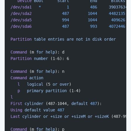
   Device
 Boot
      Start
         End
      Blocks
  
/dev/sda1
   *
           1
         486
     3903763+
 
/dev/sda2
             487
        1044
     4482135
  
/dev/sda5
             994
        1044
      409626
  
/dev/sda6
             487
         993
     4072446
  
Partition
 table
 entries
 are
 not
 in
 disk
 order
Command
 (m 
for
 help
): d
Partition
 number
 (1-6): 6
Command
 (m 
for
 help
): n
Command
 action
   l
   logical
 (5 
or
 over
)
   p
   primary
 partition
 (1-4)
l
First
 cylinder
 (487-1044, 
default
 487
):
Using
 default
 value
 487
Last
 cylinder
 or
 +size
 or
 +sizeM
 or
 +sizeK
 (487-993
Command
 (m 
for
 help
): p