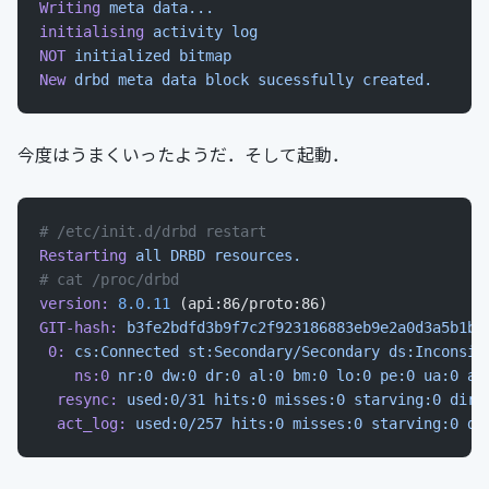
Writing
 meta
 data...
initialising
 activity
 log
NOT
 initialized
 bitmap
New
 drbd
 meta
 data
 block
 sucessfully
 created.
今度はうまくいったようだ．そして起動．
# /etc/init.d/drbd restart
Restarting
 all
 DRBD
 resources.
# cat /proc/drbd
version:
 8.0.11
 (api:86/proto:86)
GIT-hash:
 b3fe2bdfd3b9f7c2f923186883eb9e2a0d3a5b1b
 
 0:
 cs:Connected
 st:Secondary/Secondary
 ds:Inconsis
    ns:0
 nr:0
 dw:0
 dr:0
 al:0
 bm:0
 lo:0
 pe:0
 ua:0
 ap
  resync:
 used:0/31
 hits:0
 misses:0
 starving:0
 dirt
  act_log:
 used:0/257
 hits:0
 misses:0
 starving:0
 di