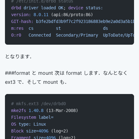
# /etc/init.d/drbd status
drbd
 driver
 loaded
 OK
; 
device
 status:
version:
 8.0.11
 (api:86/proto:86)
GIT-hash:
 b3fe2bdfd3b9f7c2f923186883eb9e2a0d3a5b1b
 
m:res
  cs
         st
                 ds
            
0:r0
   Connected
  Secondary/Primary
  UpToDate/UpToD
となります．
###format と mount 次は format します．なんとなく
ext3 で．そして mount も．
# mkfs.ext3 /dev/drbd0
mke2fs
 1.40.8
 (13-Mar-2008)
Filesystem
 label=
OS
 type:
 Linux
Block
 size=
4096
 (log=2)
Fragment
 size=
4096
 (log=2)