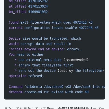
md_offset
 4170145792
al_offset
 4170113024
bm_offset
 4169981952
Found
 ext3
 filesystem
 which
 uses
 4072412
 kB
current
 configuration
 leaves
 usable
 4072248
 kB
Device
 size
 would
 be
 truncated,
 which
would
 corrupt
 data
 and
 result
 in
'access beyond end of device'
 errors.
You
 need
 to
 either
   *
 use
 external
 meta
 data
 (recommended)
   *
 shrink
 that
 filesystem
 first
   *
 zero
 out
 the
 device
 (destroy 
the
 filesystem
)
Operation
 refused.
Command
 'drbdmeta /dev/drbd0 v08 /dev/sda6 internal
drbdadm
 create-md
 r0:
 exited
 with
 code
 40
またしてもまたしてもエラー．今度は容量制限をオーバー