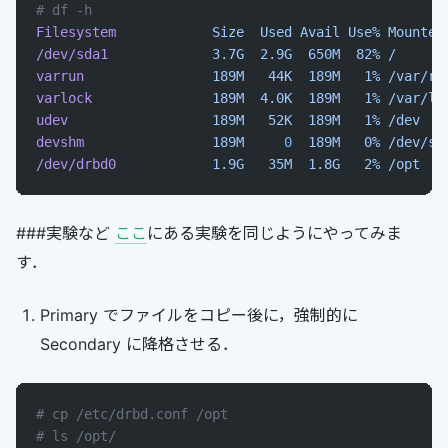
# df -h
Filesystem
            Size
  Used
 Avail
 Use%
 Mounted
/dev/sda1
             3.7G
  2.9G
  650M
  82%
 /
varrun
                189M
   44K
  189M
   1%
 /var/ru
varlock
               189M
  4.0K
  189M
   1%
 /var/lo
udev
                  189M
   52K
  189M
   1%
 /dev
devshm
                189M
     0
  189M
   0%
 /dev/sh
/dev/drbd0
            1.9G
   35M
  1.8G
   2%
 /opt
###実験など
ここ
にある実験を同じようにやってみま
す．
Primary でファイルをコピー後に，強制的に
Secondary に降格させる．
# cp /etc/drbd.conf /opt
# ls /opt/