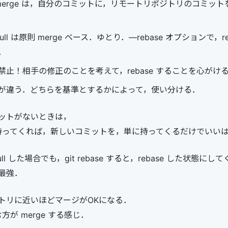
t merge は，自分のコミットに，リモートリポジトリのコミッ
 pull は原則 merge ベース．ゆとり．—rebase オプションで，reb
．
ll 禁止！相手の修正のことを考えて，rebase することを心がけ
が違う．どちらを基準とするかによって，使い分ける．
ットがないときは，
 で持ってくれば，新しいコミットを，単に持ってくるだけでいい
ll した場合でも，git rebase すると，rebase した状態にし
e 最強．
トリに近いほどマージがOKになる．
方が merge する感じ．