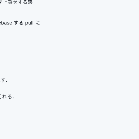
トを上乗せする感
ase する pull に
る
はず．
てくれる．