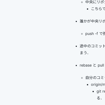
中央にリポ
こちら
誰かが中央リポ
push -
途中のコミット
まう．
rebase と pu
自分のコミ
origi
gi
る．