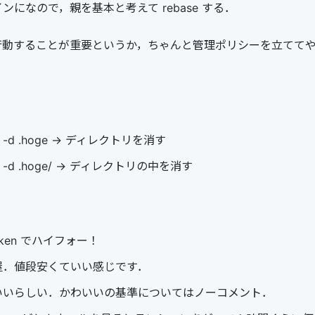
ンになので，親を基本と考えて rebase する．
行動することが重要というか，ちゃんと管理ポリシーを立てて
n -f -d .hoge -> ディレクトリを消す
n -f -d .hoge/ -> ディレクトリの中を消す
ken でハイフォー！
屋．値段安くていい感じです．
いいらしい．かわいいの基準についてはノーコメント．