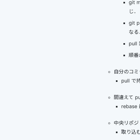
gi
じ．
git
なる
pu
順番
自分のコミ
pull
間違えて pu
rebas
中央リポジ
取り込む