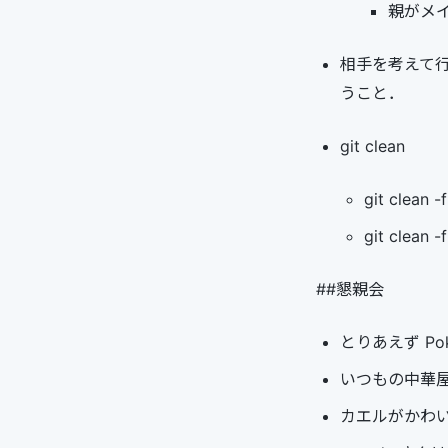
親がメイ
相手を考えて
うこと．
git clean
git clea
git clea
##懇親会
とりあえず Po
いつもの中華
カエルがかわ