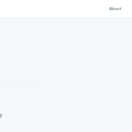
About
け