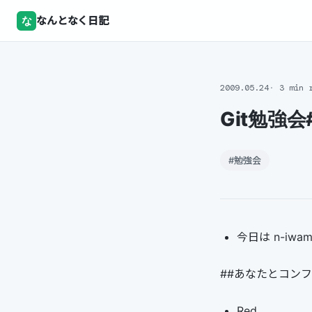
な
なんとなく日記
2009.05.24
3 min 
Git勉強
#勉強会
今日は n-iw
##あなたとコン
Red