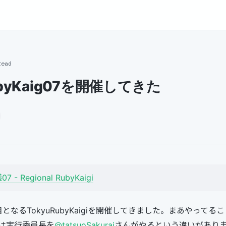
read
ubyKaig07を開催してきた
7 - Regional RubyKaigi
となるTokyuRubyKaigiを開催してきました。まあやって
は実行委員長を
@tatsuoSakurai
さんがやるという違いがあり