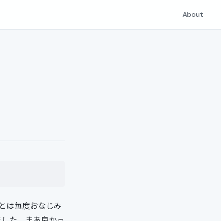
About
ることは毎度おなじみ
ました。まあ良かっ