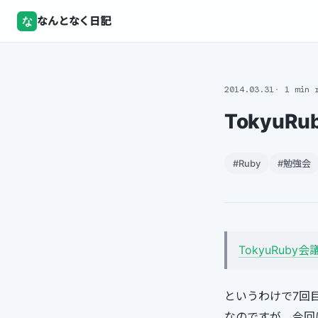
な
なんとなく日記
2014.03.31
1 min 
TokyuR
#Ruby
#勉強会
TokyuRuby会議0
というわけで7回目
なのですが、今回